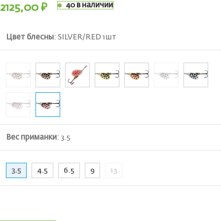
40 в наличии
2125,00
₽
Цвет блесны
:
SILVER/RED 1шт
Вес приманки
:
3.5
3.5
4.5
6.5
9
13