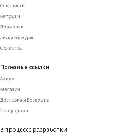
Спиннинги
ДЛИНА, СМ
7
ДЛИНА, СМ
Катушки
7
Приманки
ТИП
Блесна
ТИП
Лески и шнуры
Блесна
Оснастка
УПАКОВКА
Блистер
УПАКОВКА
Блистер
Полезные ссылки
СТРАНА-
Россия
ИЗГОТОВИТЕЛЬ
СТРАНА-
Акции
Россия
ИЗГОТОВИТЕЛЬ
Магазин
ВИД КРЮЧКА
Тройной
Доставка и Возвраты
ВИД КРЮЧКА
Тройной
Распродажа
РАЗМЕР КРЮЧКА, N
10
РАЗМЕР КРЮЧКА, N
10
В процессе разработки
РАЗМЕР, ММ
70