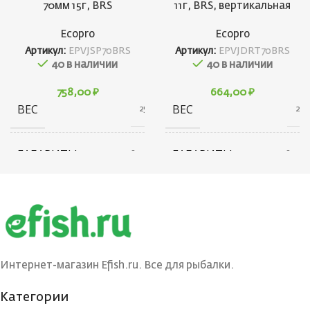
70мм 15г, BRS
11г, BRS, вертикальная
Ecopro
Ecopro
Артикул:
EPVJSP70BRS
Артикул:
EPVJDRT70BRS
40 в наличии
40 в наличии
758,00
₽
664,00
₽
ВЕС
ВЕС
25 г
21 г
ГАБАРИТЫ
ГАБАРИТЫ
20 × 20 × 80 см
20 × 20 × 80 см
БРЕНД
БРЕНД
Ecopro
Ecopro
ВЕС ПРИМАНКИ
ВЕС ПРИМАНКИ
15
11
Интернет-магазин Efish.ru. Все для рыбалки.
ЦВЕТ БЛЕСНЫ
ЦВЕТ
BRS
BRS,
Категории
БЛЕСНЫ
Тройник