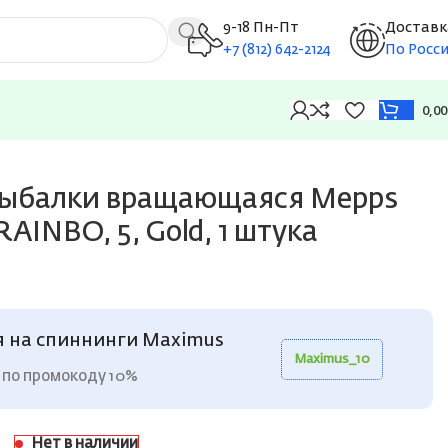
9-18 Пн-Пт
Доставк
+7 (812) 642-2124
По Росс
0,0
рыбалки вращающаяся Mepps
AINBO, 5, Gold, 1 штука
я на спиннинги Maximus
Maximus_10
 по промокоду 10%
Нет в наличии