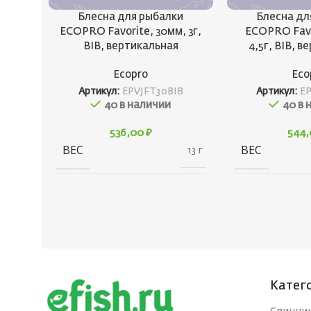
Блесна для рыбалки
Блесна дл
ECOPRO Favorite, 30мм, 3г,
ECOPRO Favo
BIB, вертикальная
4,5г, BIB, 
Ecopro
Eco
Артикул:
EPVJFT30BIB
Артикул:
E
40 в наличии
40 в 
536,00
₽
544
ВЕС
ВЕС
13 г
20 × 20 × 40
ГАБАРИТЫ
ГАБАРИТЫ
см
БРЕНД
БРЕНД
Ecopro
Катег
ВЕС ПРИМАНКИ
ВЕС ПРИМА
3