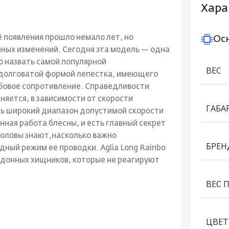
Хара
ё появления прошло немало лет, но
Ос
ных изменений. Сегодня эта модель — одна
о назвать самой популярной
ВЕС
одолговатой формой лепестка, имеющего
обовое сопротивление. Справедливости
няется, в зависимости от скорости
ГАБА
ень широкий диапазон допустимой скорости
нная работа блесны, и есть главный секрет
боловы знают,насколько важно
БРЕН
дный режим ее проводки. Aglia Long Rainbo
а донных хищников, которые не реагируют
ВЕС 
ЦВЕТ