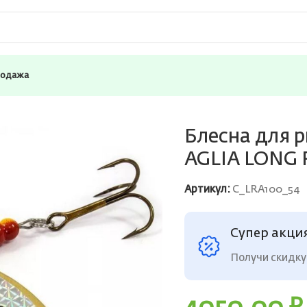
родажа
вращающаяся Mepps AGLIA LONG RAINBO, 5, Gold, 1 штука
Блесна для 
AGLIA LONG R
Артикул:
C_LRA100_54
Супер акци
Получи скидку