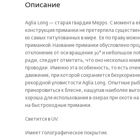
Описание
Aglia Long — cтарая гвардия Mepps. С момента е
конструкция приманки не претерпела существен
из самых титулованных в мире. Ее по праву можн
приманкой.Название приманки обусловлено пр
отклонение от оси вращения 30° и небольшое л
ради, следует отметить, что оно несколько изме
проводки. Именно эта особенность, то есть оч
движения, при которой сохраняется безукоризне
рекордной уловистости Aglia Long. Опытные ры
приноровиться к блесне, нащупав наиболее выго
хороша для использования в озерах при охоте н
на быстроходные приманки.
Светится в UV.
Имеет голографическое покрытие.