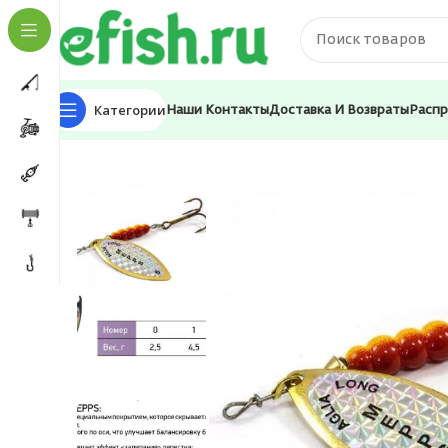
Категории
Наши Контакты
Доставка И Возвраты
Расп
Главная
Приманки
Блесна
Блесна для рыбалки 