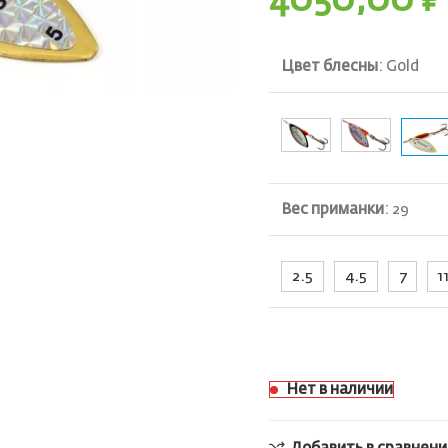
4050,00
₽
Цвет блесны
:
Gold
Вес приманки
:
29
2.5
4.5
7
1
ть
Нет в наличии