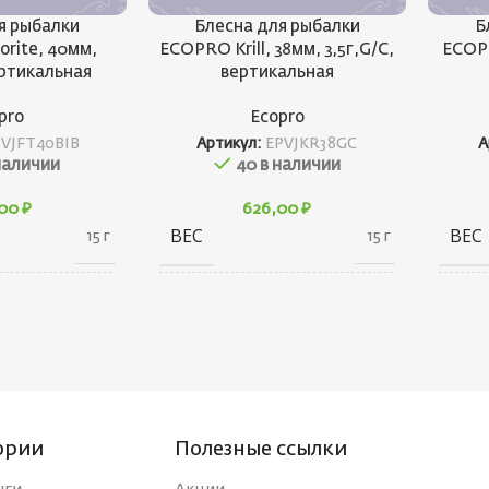
я рыбалки
Блесна для рыбалки
Б
rite, 40мм,
ECOPRO Krill, 38мм, 3,5г,G/C,
ECOPR
вертикальная
вертикальная
pro
Ecopro
PVJFT40BIB
Артикул:
EPVJKR38GC
А
наличии
40 в наличии
,00
₽
626,00
₽
ВЕС
ВЕС
15 г
15 г
10 × 20 × 30
10 × 20 × 30
ГАБАРИТЫ
ГАБ
см
см
БРЕНД
БРЕ
Ecopro
Ecopro
ории
Полезные ссылки
НКИ
ВЕС ПРИМАНКИ
ВЕС
4.5
3.5