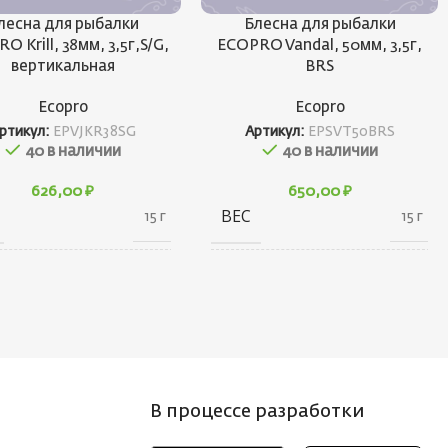
лесна для рыбалки
Блесна для рыбалки
O Krill, 38мм, 3,5г,S/G,
ECOPRO Vandal, 50мм, 3,5г,
вертикальная
BRS
Ecopro
Ecopro
ртикул:
EPVJKR38SG
Артикул:
EPSVT50BRS
40 в наличии
40 в наличии
626,00
₽
650,00
₽
ВЕС
15 г
15 г
10 × 20 × 30
10 × 20 × 30
АРИТЫ
ГАБАРИТЫ
см
см
НД
БРЕНД
Ecopro
Ecopro
В процессе разработки
 ПРИМАНКИ
ВЕС ПРИМАНКИ
3.5
3.5