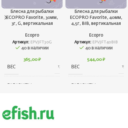
Блесна для рыбалки
Блесна для рыбалки
ECOPRO Favorite, 30мм,
ECOPRO Favorite, 40мм,
3г, G, вертикальная
4,5г, BIB, вертикальная
Ecopro
Ecopro
Артикул:
EPVJFT30G
Артикул:
EPVJFT40BIB
40 в наличии
40 в наличии
365,00
₽
544,00
₽
ВЕС
ВЕС
13 г
15 г
ГАБАРИТЫ
ГАБАРИТЫ
20 × 20 × 40 см
10 × 20 × 30 см
БРЕНД
БРЕНД
Ecopro
Ecopro
ВЕС ПРИМАНКИ
ВЕС ПРИМАНКИ
3
4.5