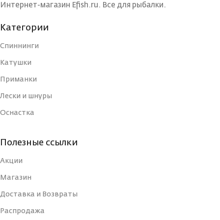
Интернет-магазин Efish.ru. Все для рыбалки.
ЦВЕТ БЛЕСНЫ
ЦВЕТ БЛЕСНЫ
G
BIB
Категории
Спиннинги
ДЛИНА, СМ
ДЛИНА, СМ
3
4
Катушки
Приманки
ТИП
ТИП
Блесна
Блесна
Лески и шнуры
Оснастка
УПАКОВКА
УПАКОВКА
Блистер
Блистер
Полезные ссылки
СТРАНА-
СТРАНА-
Россия
Россия
ИЗГОТОВИТЕЛЬ
ИЗГОТОВИТЕЛЬ
Акции
Магазин
ВИД КРЮЧКА
ВИД КРЮЧКА
Тройной
Тройной
Доставка и Возвраты
Распродажа