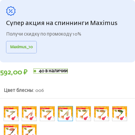
Супер акция на спиннинги Maximus
Получи скидку по промокоду 10%
Maximus_10
40 в наличии
592,00
₽
Цвет блесны
:
006