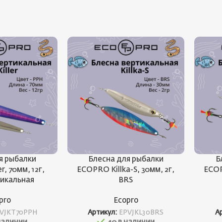
я рыбалки
Блесна для рыбалки
Б
r, 70мм, 12г,
ECOPRO Killka-S, 30мм, 2г,
ECOP
тикальная
BRS
pro
Ecopro
VJKT70PPH
Артикул:
EPVJKL30BRS
А