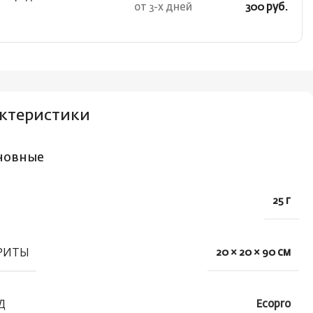
от 3-х дней
300 руб.
ктеристики
новные
25 г
РИТЫ
20 × 20 × 90 см
Д
Ecopro