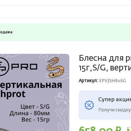
родажа
COPRO Shprot 80мм 15г,S/G, вертикальная
Блесна для 
15г,S/G, вер
Артикул:
EPVJSH80SG
Супер акци
Получи скидку