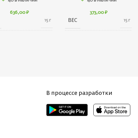
40 в наличии
40 в наличии
636,00
₽
373,00
₽
ВЕС
15 г
15 г
10 × 20 × 30
10 × 20 × 30
АРИТЫ
ГАБАРИТЫ
см
см
НД
БРЕНД
Ecopro
Ecopro
 ПРИМАНКИ
ВЕС ПРИМАНКИ
4.5
3.5
В процессе разработки
Т БЛЕСНЫ
ЦВЕТ БЛЕСНЫ
BRS
S
НА, СМ
ДЛИНА, СМ
4
3.8