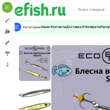
Категории
Наши Контакты
Доставка И Возвраты
Расп
Главная
Приманки
Блесна
Блесна для рыбалки E