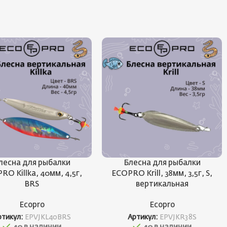
лесна для рыбалки
Блесна для рыбалки
RO Killka, 40мм, 4,5г,
ECOPRO Krill, 38мм, 3,5г, S,
BRS
вертикальная
Ecopro
Ecopro
ртикул:
EPVJKL40BRS
Артикул:
EPVJKR38S