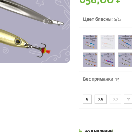
658,00
₽
Цвет блесны
:
S/G
Вес приманки
:
15
ть
5
7.5
7.7
11
40 в наличии