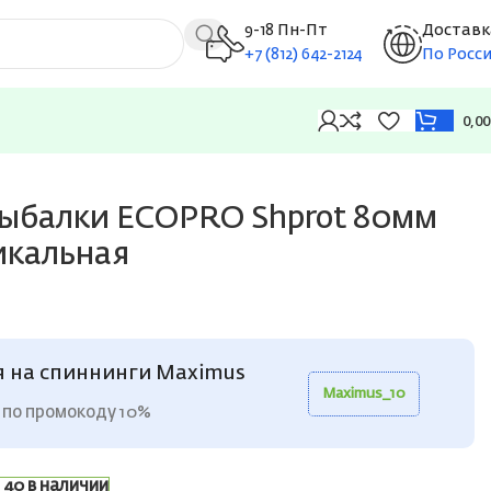
9-18 Пн-Пт
Доставк
+7 (812) 642-2124
По Росс
0,0
рыбалки ECOPRO Shprot 80мм
тикальная
я на спиннинги Maximus
Maximus_10
 по промокоду 10%
40 в наличии