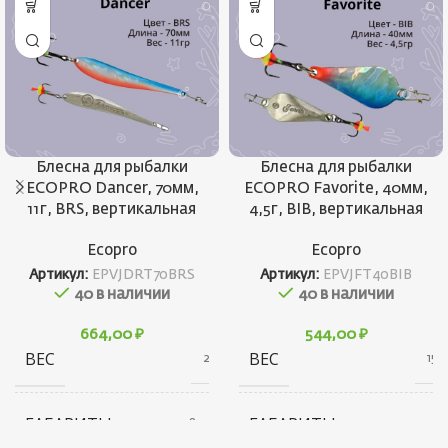
Блесна для рыбалки
Блесна для рыбалки
ECOPRO Dancer, 70мм,
ECOPRO Favorite, 40мм,
11г, BRS, вертикальная
4,5г, BIB, вертикальная
Ecopro
Ecopro
Артикул:
EPVJDRT70BRS
Артикул:
EPVJFT40BIB
40 в наличии
40 в наличии
664,00
₽
544,00
₽
ВЕС
ВЕС
21 г
15 г
ГАБАРИТЫ
ГАБАРИТЫ
20 × 20 × 80 см
10 × 20 × 30 см