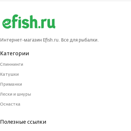
БРЕНД
БРЕНД
Ecopro
Ecopro
ВЕС ПРИМАНКИ
ВЕС ПРИМАНКИ
11
4.5
Интернет-магазин Efish.ru. Все для рыбалки.
ЦВЕТ
ЦВЕТ БЛЕСНЫ
BIB
BRS,
Категории
БЛЕСНЫ
Тройник
Спиннинги
ДЛИНА, СМ
4
ДЛИНА, СМ
Катушки
7
Приманки
ТИП
Блесна
ТИП
Лески и шнуры
Блесна
Оснастка
УПАКОВКА
Блистер
УПАКОВКА
Блистер
Полезные ссылки
СТРАНА-
Россия