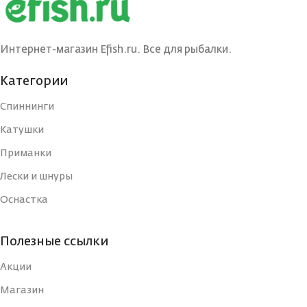
ВЕС ПРИМАНКИ
12
ВЕС ПРИМАНКИ
11
Интернет-магазин Efish.ru. Все для рыбалки.
ЦВЕТ БЛЕСНЫ
BRS
ЦВЕТ
S/G,
Категории
БЛЕСНЫ
Двойник
ДЛИНА, СМ
7
Спиннинги
ДЛИНА, СМ
Катушки
7
ТИП
Блесна
Приманки
ТИП
Лески и шнуры
Блесна
УПАКОВКА
Блистер
Оснастка
УПАКОВКА
Блистер
СТРАНА-
Полезные ссылки
Россия
ИЗГОТОВИТЕЛЬ
СТРАНА-
Акции
Россия
ИЗГОТОВИТЕЛЬ
Магазин
ВИД КРЮЧКА
Тройной