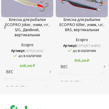
Блесна для рыбалки
Блесна для рыбалки
ECOPRO Joker, 70мм, 11г,
ECOPRO Killer, 70мм, 12г,
S/G, Двойной,
BRS, вертикальная
вертикальная
Ecopro
Ecopro
Артикул:
EPVJKT70BRS
40 в наличии
Артикул:
EPSJS70SG
40 в наличии
616,00
₽
206,00
₽
ВЕС
22 г
ВЕС
21 г
ГАБАРИТЫ
20 × 20 × 80 см
ГАБАРИТЫ
20 × 20 × 80 см
БРЕНД
Ecopro
БРЕНД
Ecopro