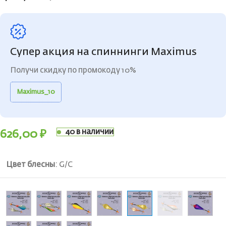
Супер акция на спиннинги Maximus
Получи скидку по промокоду 10%
Maximus_10
40 в наличии
626,00
₽
Цвет блесны
:
G/C