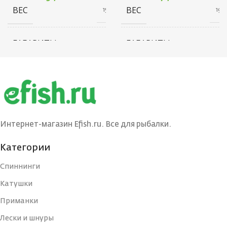
ВЕС
ВЕС
15 г
19 г
ГАБАРИТЫ
ГАБАРИТЫ
10 × 20 × 30 см
20 × 20 × 70 см
БРЕНД
БРЕНД
Ecopro
Ecopro
ВЕС ПРИМАНКИ
ВЕС ПРИМАНКИ
4.5
9
Интернет-магазин Efish.ru. Все для рыбалки.
ЦВЕТ БЛЕСНЫ
ЦВЕТ БЛЕСНЫ
BIL
BRS
Категории
Спиннинги
ДЛИНА, СМ
ДЛИНА, СМ
4
6
Катушки
Приманки
ТИП
ТИП
Блесна
Блесна
Лески и шнуры