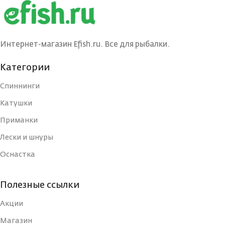
ВЕС ПРИМАНКИ
ВЕС ПРИМАНКИ
3
6
Интернет-магазин Efish.ru. Все для рыбалки.
ЦВЕТ БЛЕСНЫ
ЦВЕТ БЛЕСНЫ
G
BIB
Категории
Спиннинги
ДЛИНА, СМ
ДЛИНА, СМ
3
5
Катушки
Приманки
ТИП
ТИП
Блесна
Блесна
Лески и шнуры
Оснастка
УПАКОВКА
УПАКОВКА
Блистер
Блистер
Полезные ссылки
СТРАНА-
СТРАНА-
Россия
Россия
ИЗГОТОВИТЕЛЬ
ИЗГОТОВИТЕЛЬ
Акции
Магазин