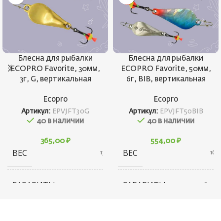
Блесна для рыбалки
Блесна для рыбалки
ECOPRO Favorite, 30мм,
ECOPRO Favorite, 50мм,
3г, G, вертикальная
6г, BIB, вертикальная
Ecopro
Ecopro
Артикул:
EPVJFT30G
Артикул:
EPVJFT50BIB
40 в наличии
40 в наличии
365,00
₽
554,00
₽
ВЕС
ВЕС
13 г
16 г
ГАБАРИТЫ
ГАБАРИТЫ
20 × 20 × 40 см
20 × 20 × 60 см
БРЕНД
БРЕНД
Ecopro
Ecopro