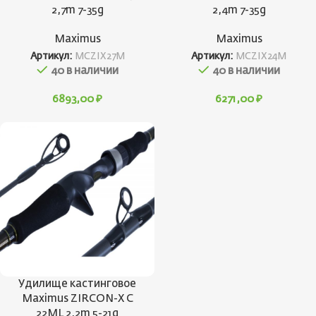
2,7m 7-35g
2,4m 7-35g
Maximus
Maximus
Артикул:
MCZIX27M
Артикул:
MCZIX24M
40 в наличии
40 в наличии
6893,00
₽
6271,00
₽
Удилище кастинговое
Maximus ZIRCON-X C
22ML 2,2m 5-21g