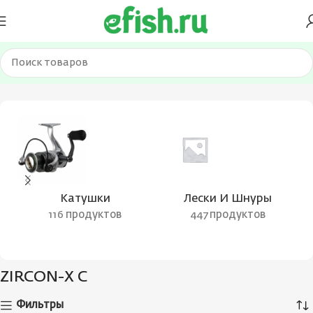
Главная
Товары с меткой “ZIRCON-X C”
Катушки
Лески И Шнуры
116 продуктов
447 продуктов
ZIRCON-X C
Фильтры