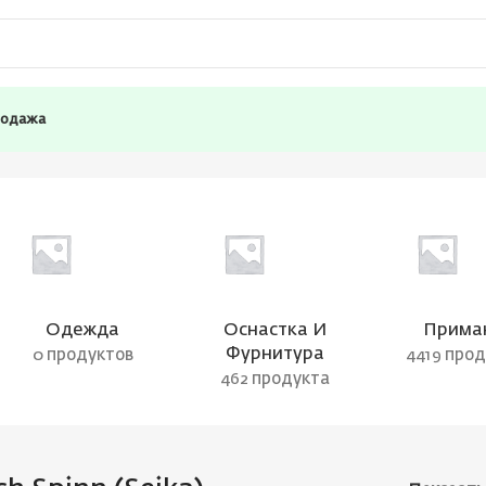
родажа
Одежда
Оснастка И
Прима
Фурнитура
0 продуктов
4419 про
462 продукта