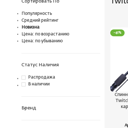
Twit
Сортировать По
Популярность
Средний рейтинг
Новизна
-41%
Цена: по возрастанию
Цена: по убыванию
Статус Наличия
Распродажа
В наличии
Спинни
Twitch
кар
Бренд
А