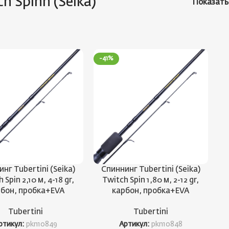
ch Spinn (Seika)
Показат
-41%
нг Tubertini (Seika)
Спиннинг Tubertini (Seika)
 Spin 2,10 м, 4-18 gr,
Twitch Spin 1,80 м, 2-12 gr,
бон, пробка+EVA
карбон, пробка+EVA
Tubertini
Tubertini
ртикул:
pkn10849
Артикул:
pkn10848