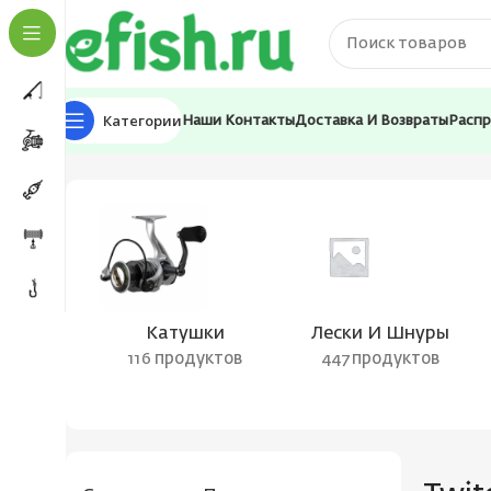
Категории
Наши Контакты
Доставка И Возвраты
Расп
Главная
Товары с меткой “Twitch Spinn (Seika)”
Катушки
Лески И Шнуры
116 продуктов
447 продуктов