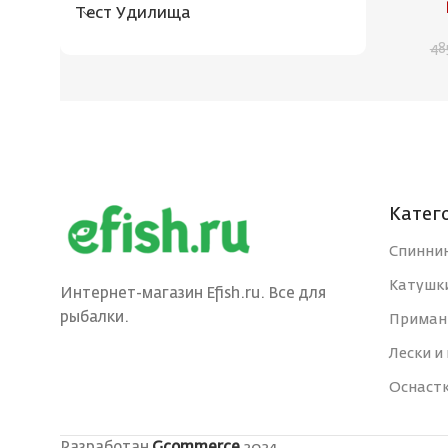
Тест Удилища
48
Катег
Спинни
Катушк
Интернет-магазин Efish.ru. Все для
рыбалки.
Приман
Лески и
Оснаст
Разработан
Gcommerce
2024.