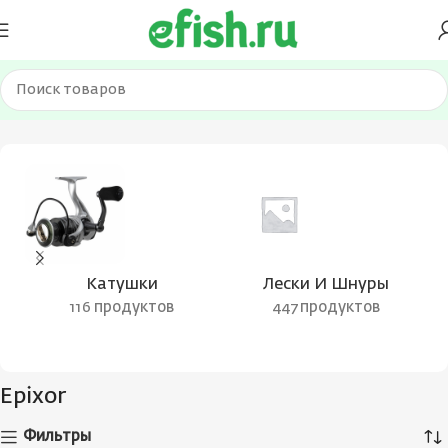
Главная
Товары с меткой “Epixor”
Катушки
Лески И Шнуры
116 продуктов
447 продуктов
Epixor
Фильтры