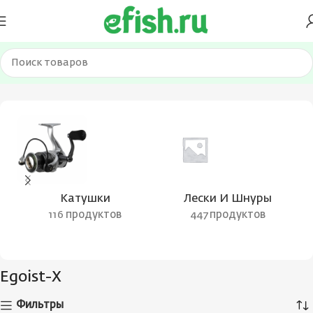
Главная
Товары с меткой “Egoist-X”
Катушки
Лески И Шнуры
116 продуктов
447 продуктов
Egoist-X
Фильтры