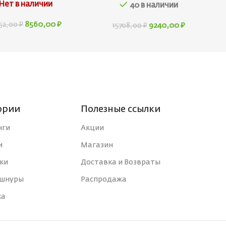
Нет в наличии
40 в наличии
8560,00
₽
552,00
₽
9240,00
₽
15708,00
₽
ории
Полезные ссылки
нги
Акции
и
Магазин
ки
Доставка и Возвраты
 шнуры
Распродажа
ка