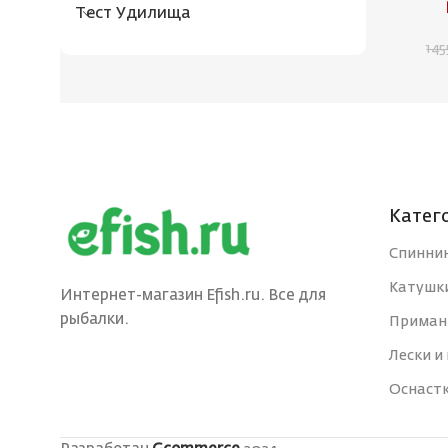
Тест Удилища
14
Катег
Спинни
Катушк
Интернет-магазин Efish.ru. Все для
рыбалки.
Приман
Лески и
Оснаст