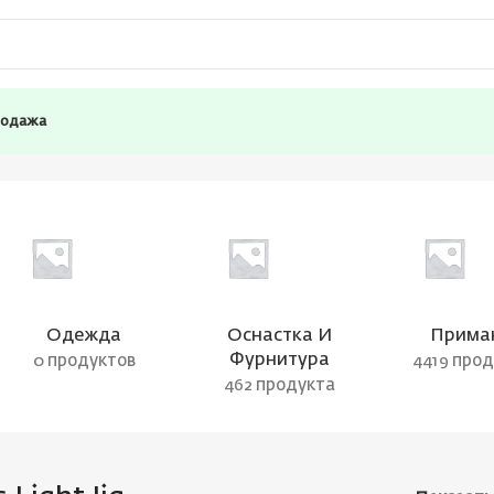
родажа
Одежда
Оснастка И
Прима
Фурнитура
0 продуктов
4419 про
462 продукта