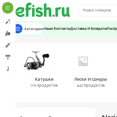
Категории
Наши Контакты
Доставка И Возвраты
Расп
Главная
Товары с меткой “Alaris Light Jig”
Катушки
Лески И Шнуры
116 продуктов
447 продуктов