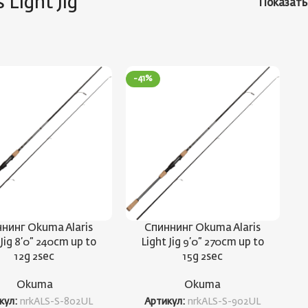
s Light Jig
Показат
-41%
нинг Okuma Alaris
Спиннинг Okuma Alaris
 Jig 8’0” 240cm up to
Light Jig 9’0” 270cm up to
12g 2sec
15g 2sec
Okuma
Okuma
кул:
nrkALS-S-802UL
Артикул:
nrkALS-S-902UL