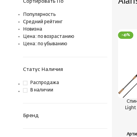
Alari
Сортировать По
Популярность
Средний рейтинг
Новизна
-41%
Цена: по возрастанию
Цена: по убыванию
Статус Наличия
Распродажа
В наличии
Спин
Light
Бренд
Арти