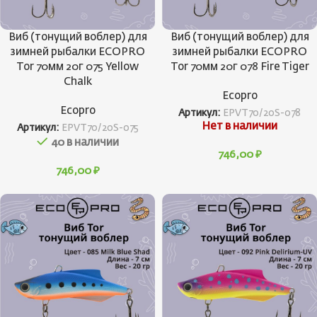
Виб (тонущий воблер) для
Виб (тонущий воблер) для
зимней рыбалки ECOPRO
зимней рыбалки ECOPRO
Tor 70мм 20г 075 Yellow
Tor 70мм 20г 078 Fire Tiger
Chalk
Ecopro
Ecopro
Артикул:
EPVT70/20S-078
Нет в наличии
Артикул:
EPVT70/20S-075
40 в наличии
746,00
₽
746,00
₽