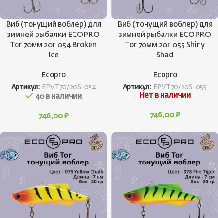
Виб (тонущий воблер) для
Виб (тонущий воблер) для
зимней рыбалки ECOPRO
зимней рыбалки ECOPRO
Tor 70мм 20г 054 Broken
Tor 70мм 20г 055 Shiny
Ice
Shad
Ecopro
Ecopro
Артикул:
EPVT70/20S-054
Артикул:
EPVT70/20S-055
Нет в наличии
40 в наличии
746,00
₽
746,00
₽