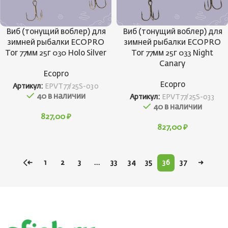
Виб (тонущий воблер) для
Виб (тонущий воблер) для
зимней рыбалки ECOPRO
зимней рыбалки ECOPRO
Tor 77мм 25г 030 Holo Silver
Tor 77мм 25г 033 Night
Canary
Ecopro
Ecopro
Артикул:
EPVT77/25S-030
40 в наличии
Артикул:
EPVT77/25S-033
40 в наличии
827,00
₽
827,00
₽
←
1
2
3
…
33
34
35
36
37
→