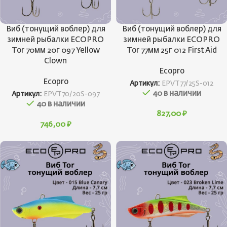
Виб (тонущий воблер) для
Виб (тонущий воблер) для
зимней рыбалки ECOPRO
зимней рыбалки ECOPRO
Tor 70мм 20г 097 Yellow
Tor 77мм 25г 012 First Aid
Clown
Ecopro
Ecopro
Артикул:
EPVT77/25S-012
40 в наличии
Артикул:
EPVT70/20S-097
40 в наличии
827,00
₽
746,00
₽