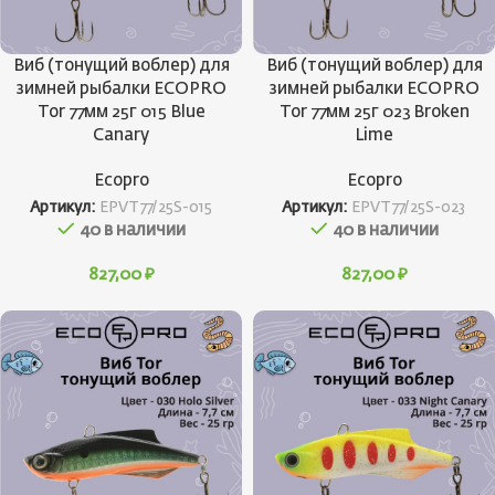
Виб (тонущий воблер) для
Виб (тонущий воблер) для
зимней рыбалки ECOPRO
зимней рыбалки ECOPRO
Tor 77мм 25г 015 Blue
Tor 77мм 25г 023 Broken
Canary
Lime
Ecopro
Ecopro
Артикул:
EPVT77/25S-015
Артикул:
EPVT77/25S-023
40 в наличии
40 в наличии
827,00
₽
827,00
₽