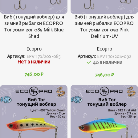
Виб (тонущий воблер) для
Виб (тонущий воблер) для
зимней рыбалки ECOPRO
зимней рыбалки ECOPRO
Tor 70мм 20г 085 Milk Blue
Tor 70мм 20г 092 Pink
Shad
Delirium-UV
Ecopro
Ecopro
Артикул:
EPVT70/20S-085
Артикул:
EPVT70/20S-092
Нет в наличии
40 в наличии
746,00
₽
746,00
₽