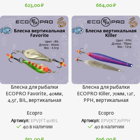
623,00
₽
664,00
₽
Блесна для рыбалки
Блесна для рыбалки
ECOPRO Favorite, 40мм,
ECOPRO Killer, 70мм, 12г,
4,5г, BIL, вертикальная
PPH, вертикальная
Ecopro
Ecopro
Артикул:
EPVJFT40BIL
Артикул:
EPVJKT70PPH
40 в наличии
40 в наличии
651,00
₽
696,00
₽