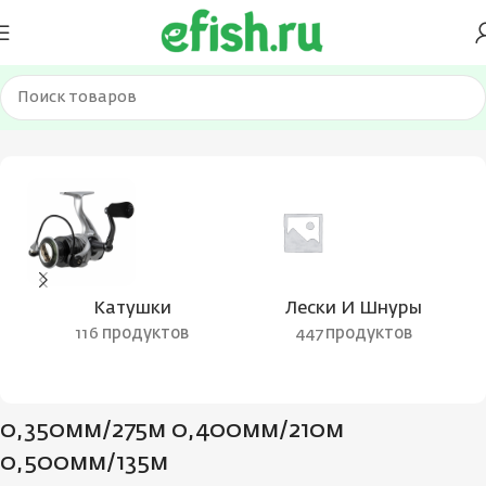
ар Лескоёмкость
0,350мм/275м 0,400мм/210м 0,500мм/135м
Катушки
Лески И Шнуры
116 продуктов
447 продуктов
0,350мм/275м 0,400мм/210м
0,500мм/135м