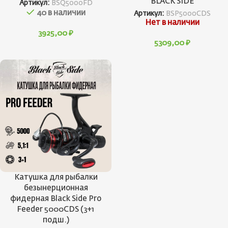
BLACK SIDE
Артикул:
BSQ5000FD
40 в наличии
Артикул:
BSP5000CDS
Нет в наличии
3925,00
₽
5309,00
₽
Катушка для рыбалки
безынерционная
фидерная Black Side Pro
Feeder 5000CDS (3+1
подш.)