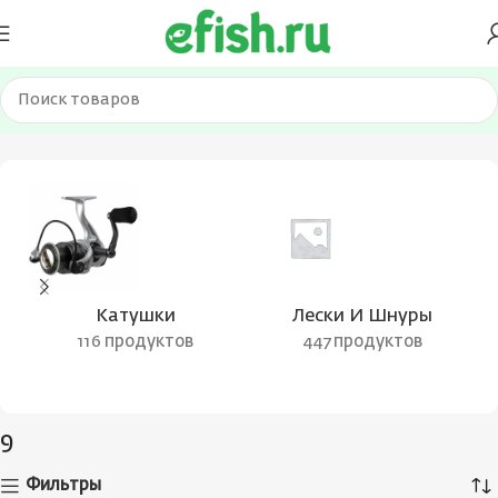
Главная
Товар Количество колец
9
Страница 5
Катушки
Лески И Шнуры
116 продуктов
447 продуктов
9
Фильтры