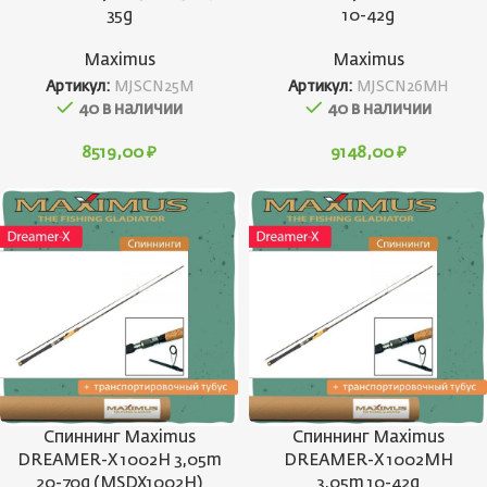
35g
10-42g
Maximus
Maximus
Артикул:
MJSCN25M
Артикул:
MJSCN26MH
40 в наличии
40 в наличии
8519,00
₽
9148,00
₽
Спиннинг Maximus
Спиннинг Maximus
DREAMER-X 1002H 3,05m
DREAMER-X 1002MH
20-70g (MSDX1002H)
3,05m 10-42g