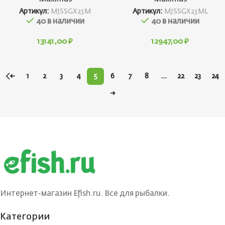
Артикул:
MJSSGX23M
Артикул:
MJSSGX23ML
40 в наличии
40 в наличии
13141,00
₽
12947,00
₽
←
1
2
3
4
5
6
7
8
…
22
23
24
→
Интернет-магазин Efish.ru. Все для рыбалки.
Категории