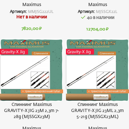
Maximus
Maximus
Артикул:
MMJSG222UL
Артикул:
MJSSGX22L
Нет в наличии
40 в наличии
7820,00
₽
12704,00
₽
Спиннинг Maximus
Спиннинг Maximus
GRAVITY-X JIG 23M 2,3m 7-
GRAVITY-X JIG 23ML 2,3m
28g (MJSSGX23M)
5-21g (MJSSGX23ML)
Maximus
Maximus