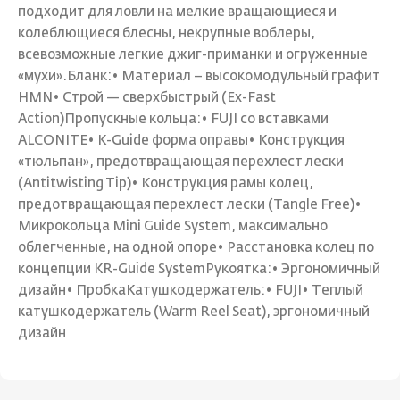
подходит для ловли на мелкие вращающиеся и
колеблющиеся блесны, некрупные воблеры,
всевозможные легкие джиг-приманки и огруженные
«мухи».Бланк:• Материал – высокомодульный графит
HMN• Строй — сверхбыстрый (Ex-Fast
Action)Пропускные кольца:• FUJI со вставками
ALCONITE• К-Guide форма оправы• Конструкция
«тюльпан», предотвращающая перехлест лески
(Antitwisting Tip)• Конструкция рамы колец,
предотвращающая перехлест лески (Tangle Free)•
Микрокольца Mini Guide System, максимально
облегченные, на одной опоре• Расстановка колец по
концепции KR-Guide SystemРукоятка:• Эргономичный
дизайн• ПробкаКатушкодержатель:• FUJI• Теплый
катушкодержатель (Warm Reel Seat), эргономичный
дизайн