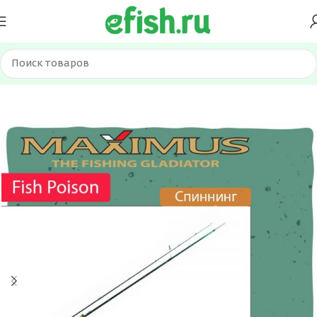
Главная
Удилища
Спиннинги