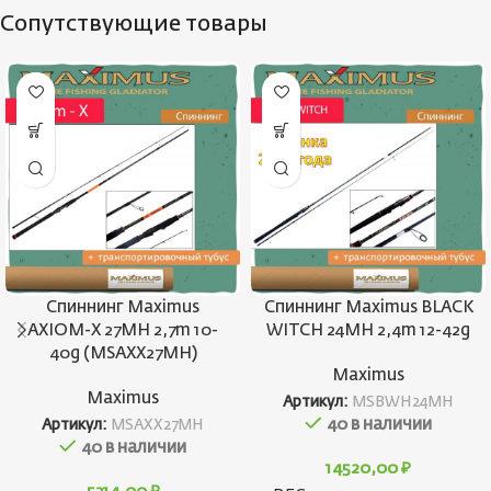
Сопутствующие товары
Спиннинг Maximus
Спиннинг Maximus BLACK
AXIOM-X 27MH 2,7m 10-
WITCH 24MH 2,4m 12-42g
40g (MSAXX27MH)
Maximus
Maximus
Артикул:
MSBWH24MH
40 в наличии
Артикул:
MSAXX27MH
40 в наличии
14520,00
₽