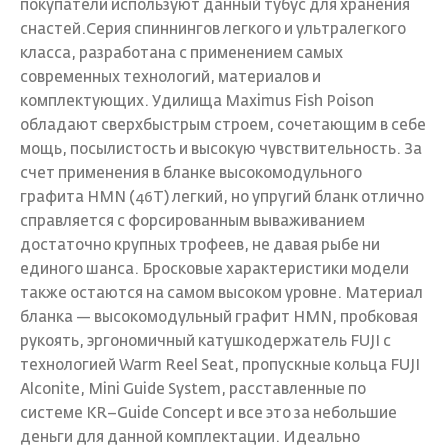
покупатели используют данный тубус для хранения
снастей.Серия спиннингов легкого и ультралегкого
класса, разработана с применением самых
современных технологий, материалов и
комплектующих. Удилища Maximus Fish Poison
обладают сверхбыстрым строем, сочетающим в себе
мощь, посылистость и высокую чувствительность. За
счет применения в бланке высокомодульного
графита HMN (46T) легкий, но упругий бланк отлично
справляется с форсированным вываживанием
достаточно крупных трофеев, не давая рыбе ни
единого шанса. Бросковые характеристики модели
также остаются на самом высоком уровне. Материал
бланка — высокомодульный графит HMN, пробковая
рукоять, эргономичный катушкодержатель FUJI с
технологией Warm Reel Seat, пропускные кольца FUJI
Alconite, Mini Guide System, расставленные по
системе KR–Guide Concept и все это за небольшие
деньги для данной комплектации. Идеально