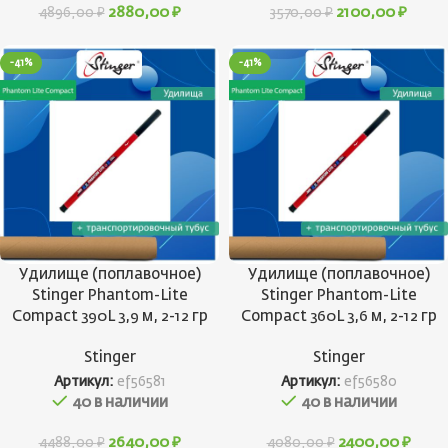
2880,00
₽
2100,00
₽
4896,00
₽
3570,00
₽
-41%
-41%
Удилище (поплавочное)
Удилище (поплавочное)
Stinger Phantom-Lite
Stinger Phantom-Lite
Compact 390L 3,9 м, 2-12 гр
Compact 360L 3,6 м, 2-12 гр
Stinger
Stinger
Артикул:
ef56581
Артикул:
ef56580
40 в наличии
40 в наличии
2640,00
₽
2400,00
₽
4488,00
₽
4080,00
₽