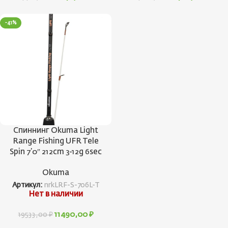
-41%
Спиннинг Okuma Light
Range Fishing UFR Tele
Spin 7’0″ 212cm 3-12g 6sec
Okuma
Артикул:
nrkLRF-S-706L-T
Нет в наличии
11490,00
₽
19533,00
₽