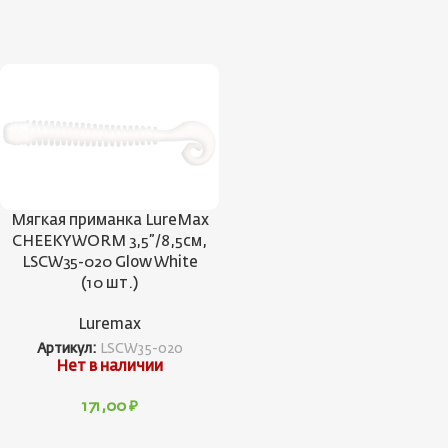
Мягкая приманка LureMax
CHEEKY WORM 3,5”/8,5см,
LSCW35-020 Glow White
(10 шт.)
Luremax
Артикул:
LSCW35-020
Нет в наличии
171,00
₽