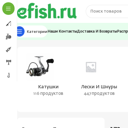
Категории
Наши Контакты
Доставка И Возвраты
Расп
Главная
Товар Цвет воблера
172
Катушки
Лески И Шнуры
116 продуктов
447 продуктов