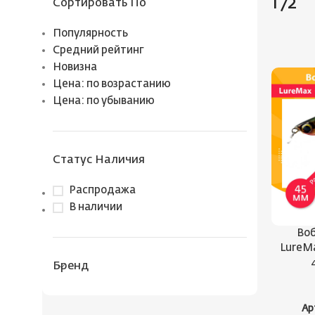
172
Сортировать По
Популярность
Средний рейтинг
Новизна
Цена: по возрастанию
Цена: по убыванию
Статус Наличия
Распродажа
В наличии
Воб
LureM
Бренд
Ар