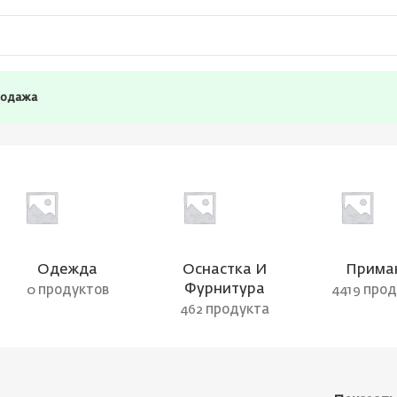
родажа
Одежда
Оснастка И
Прима
Фурнитура
0 продуктов
4419 про
462 продукта