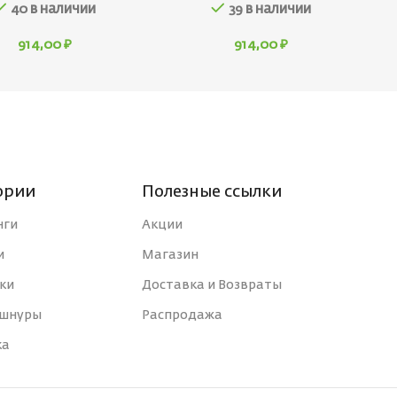
40 в наличии
39 в наличии
914,00
₽
914,00
₽
ории
Полезные ссылки
нги
Акции
и
Магазин
ки
Доставка и Возвраты
 шнуры
Распродажа
ка