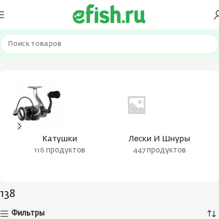
Главная
Товар Цвет воблера
138
Катушки
Лески И Шнуры
116 продуктов
447 продуктов
138
Фильтры