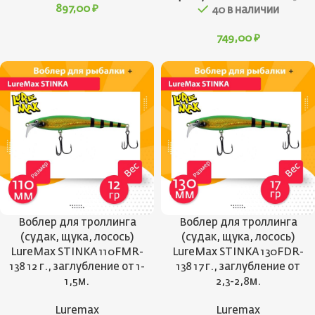
897,00
₽
40 в наличии
749,00
₽
Воблер для троллинга
Воблер для троллинга
(судак, щука, лосось)
(судак, щука, лосось)
LureMax STINKA 110FMR-
LureMax STINKA 130FDR-
138 12 г., заглубление от 1-
138 17 г., заглубление от
1,5м.
2,3-2,8м.
Luremax
Luremax