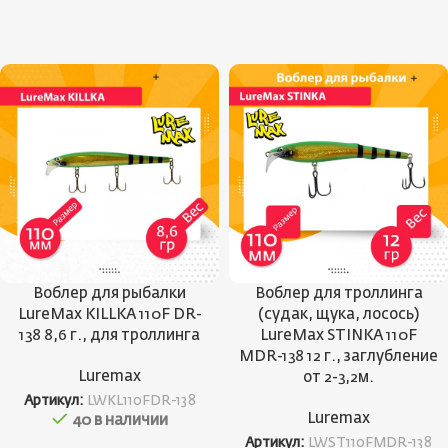
Воблер для рыбалки
Воблер для троллинга
LureMax KILLKA 110F DR-
(судак, щука, лосось)
138 8,6 г., для троллинга
LureMax STINKA 110F
MDR-138 12 г., заглубление
Luremax
от 2-3,2м.
Артикул:
LWKL110FDR-138
Luremax
40 в наличии
Артикул:
LWST110FMDR-138