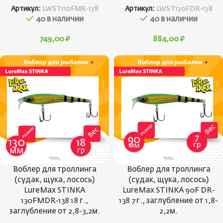
Артикул:
LWST110FMR-138
Артикул:
LWST130FDR-138
40 в наличии
40 в наличии
749,00
₽
884,00
₽
Воблер для троллинга
Воблер для троллинга
(судак, щука, лосось)
(судак, щука, лосось)
LureMax STINKA
LureMax STINKA 90F DR-
130FMDR-138 18 г.,
138 7 г., заглубление от 1,8-
заглубление от 2,8-3,2м.
2,2м.