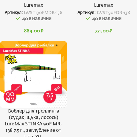
Luremax
Luremax
Артикул:
LWST130FMDR-138
Артикул:
LWST90FDR-138
40 в наличии
40 в наличии
884,00
₽
771,00
₽
Воблер для троллинга
(судак, щука, лосось)
LureMax STINKA 90F MR-
138 7,5 г., заглубление от
1,5-1,8м.