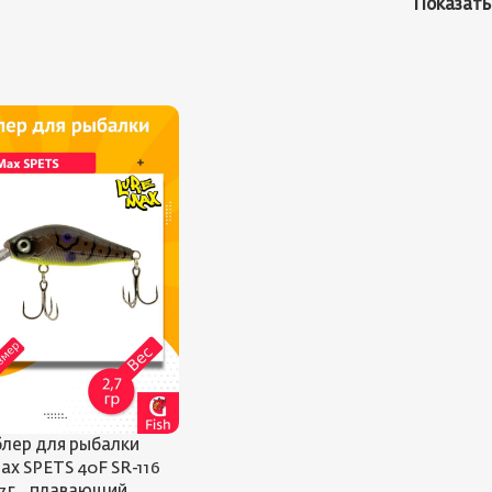
Показат
лер для рыбалки
ax SPETS 40F SR-116
7 г., плавающий