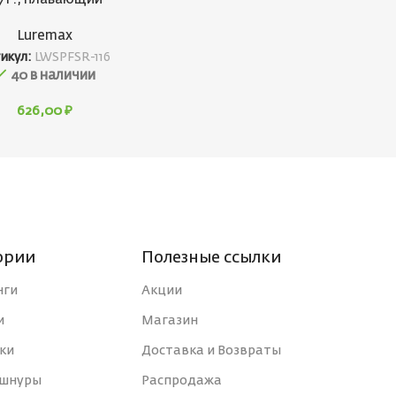
Luremax
икул:
LWSPFSR-116
40 в наличии
626,00
₽
ории
Полезные ссылки
нги
Акции
и
Магазин
ки
Доставка и Возвраты
 шнуры
Распродажа