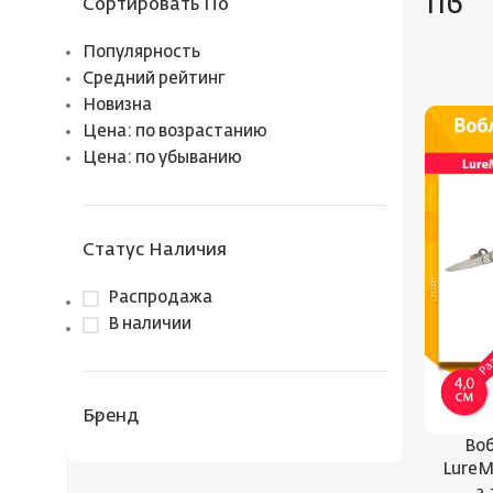
116
Сортировать По
Популярность
Средний рейтинг
Новизна
Цена: по возрастанию
Цена: по убыванию
Статус Наличия
Распродажа
В наличии
Бренд
Воб
LureM
2,