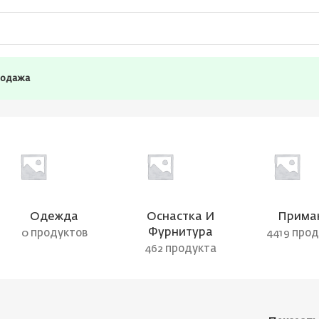
родажа
Одежда
Оснастка И
Прима
Фурнитура
0 продуктов
4419 про
462 продукта