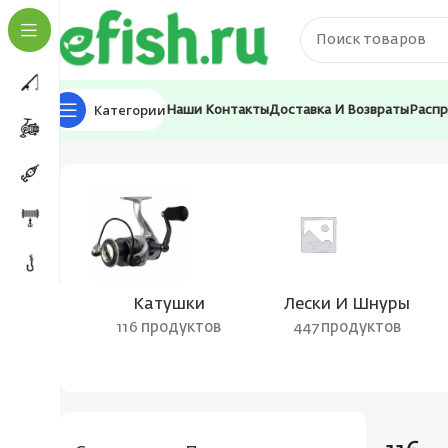
Категории
Наши Контакты
Доставка И Возвраты
Расп
Главная
Товар Цвет воблера
116
Катушки
Лески И Шнуры
116 продуктов
447 продуктов