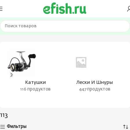
Главная
Товар Цвет воблера
113
Катушки
Лески И Шнуры
116 продуктов
447 продуктов
113
Фильтры