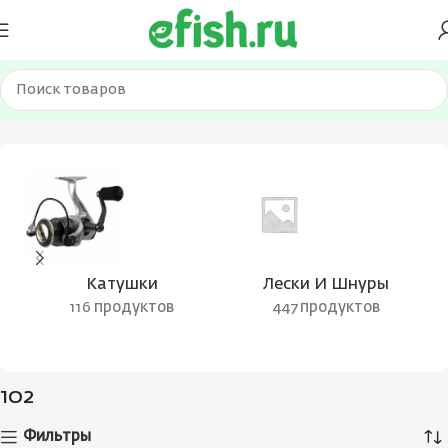
Главная
Товар Цвет воблера
102
Катушки
Лески И Шнуры
116 продуктов
447 продуктов
102
Фильтры