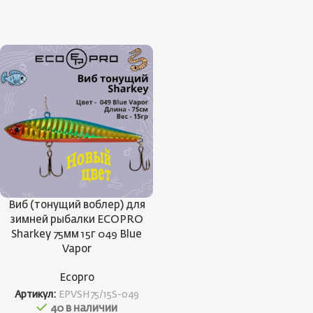
Виб (тонущий воблер) для
зимней рыбалки ECOPRO
Sharkey 75мм 15г 049 Blue
Vapor
Ecopro
Артикул:
EPVSH75/15S-049
40 в наличии