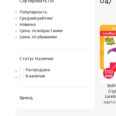
047
Сортировать По
Популярность
Средний рейтинг
Новизна
Цена: по возрастанию
Цена: по убыванию
Статус Наличия
Распродажа
В наличии
Вобл
(су
LureM
Бренд
047 12