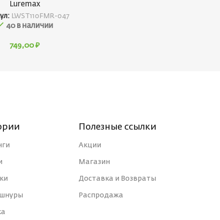
Luremax
ул:
LWST110FMR-047
40 в наличии
749,00
₽
ории
Полезные ссылки
нги
Акции
и
Магазин
ки
Доставка и Возвраты
 шнуры
Распродажа
ка