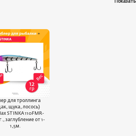
Показат
ер для троллинга
дак, щука, лосось)
ax STINKA 110FMR-
 г., заглубление от 1-
1,5м.