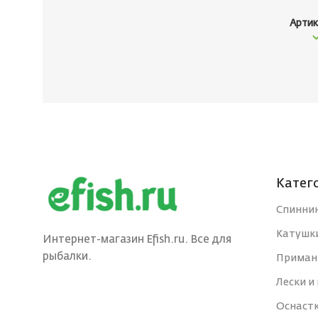
Артик
Катег
Спинни
Катушк
Интернет-магазин Efish.ru. Все для
рыбалки.
Приман
Лески и
Оснаст