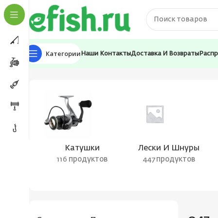
Категории
Наши Контакты
Доставка И Возвраты
Расп
Главная
Товар Цвет воблера
047
Катушки
Лески И Шнуры
116 продуктов
447 продуктов