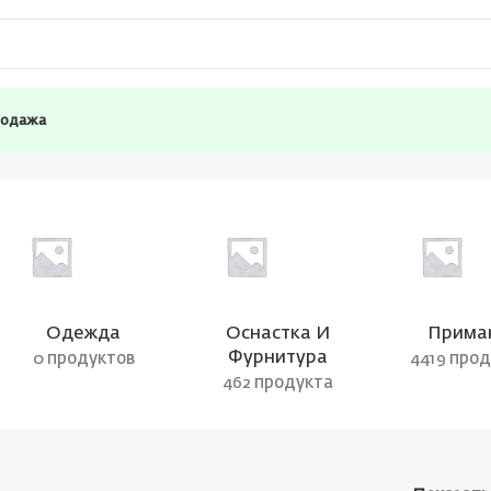
родажа
Одежда
Оснастка И
Прима
Фурнитура
0 продуктов
4419 про
462 продукта