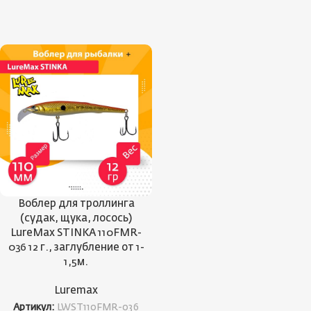
Воблер для троллинга
(судак, щука, лосось)
LureMax STINKA 110FMR-
036 12 г., заглубление от 1-
1,5м.
Luremax
Артикул:
LWST110FMR-036