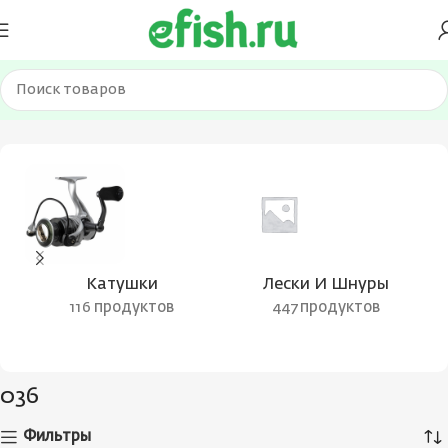
Главная
Товар Цвет воблера
036
Катушки
Лески И Шнуры
116 продуктов
447 продуктов
036
Фильтры