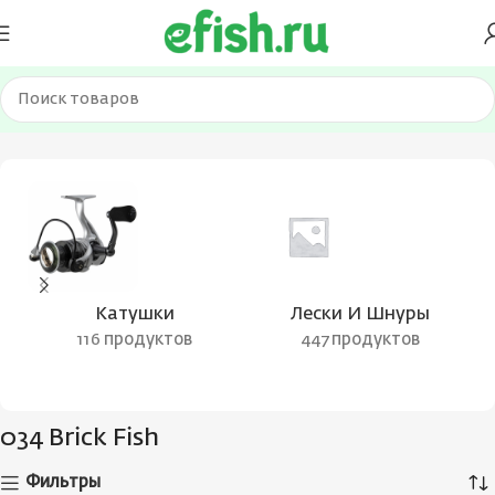
Главная
Товар Цвет воблера
034 Brick Fish
Катушки
Лески И Шнуры
116 продуктов
447 продуктов
034 Brick Fish
Фильтры