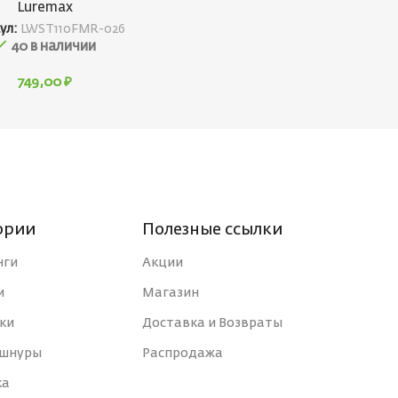
Luremax
ул:
LWST110FMR-026
40 в наличии
749,00
₽
ории
Полезные ссылки
нги
Акции
и
Магазин
ки
Доставка и Возвраты
 шнуры
Распродажа
ка