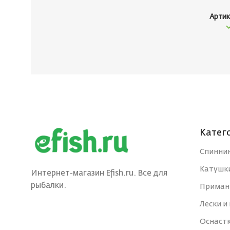
Артик
Катег
Спинни
Катушк
Интернет-магазин Efish.ru. Все для
рыбалки.
Приман
Лески и
Оснаст