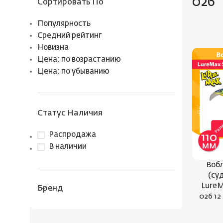
026
Сортировать По
Популярность
Средний рейтинг
Новизна
Цена: по возрастанию
Цена: по убыванию
Статус Наличия
Распродажа
В наличии
Вобл
(су
LureM
Бренд
026 12