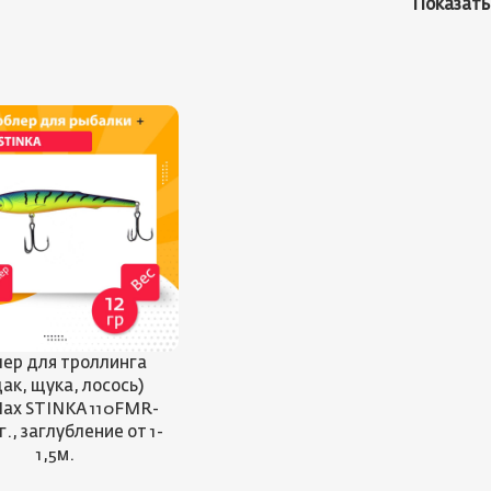
Показат
ер для троллинга
дак, щука, лосось)
ax STINKA 110FMR-
 г., заглубление от 1-
1,5м.