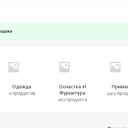
родажа
Одежда
Оснастка И
Прима
Фурнитура
0 продуктов
4419 про
462 продукта