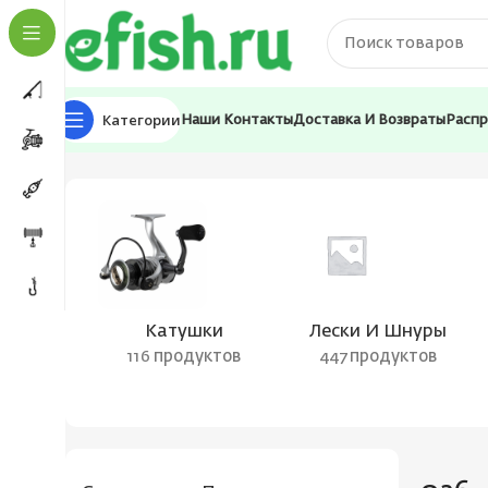
Категории
Наши Контакты
Доставка И Возвраты
Расп
Главная
Товар Цвет воблера
026
Катушки
Лески И Шнуры
116 продуктов
447 продуктов