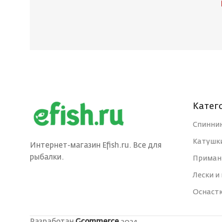
Катег
Спинни
Катушк
Интернет-магазин Efish.ru. Все для
рыбалки.
Приман
Лески и
Оснаст
Разработан
Gcommerce
2024.