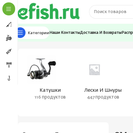
Категории
Наши Контакты
Доставка И Возвраты
Расп
Главная
Товар Цвет воблера
014
Катушки
Лески И Шнуры
116 продуктов
447 продуктов