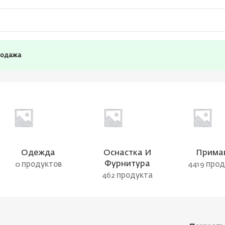
родажа
Одежда
Оснастка И
Прима
Фурнитура
0 продуктов
4419 про
462 продукта