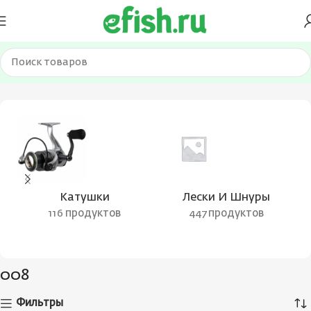
Главная
Товар Цвет воблера
008
Катушки
Лески И Шнуры
116 продуктов
447 продуктов
008
Фильтры