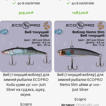
40 в наличии
40 в наличии
929,00
₽
1087,00
₽
Виб (тонущий воблер) для
Виб (тонущий воблер) для
зимней рыбалки ECOPRO
зимней рыбалки ECOPRO
Kuda 95мм 25г 001-Just
Nemo Slim 48мм 4г 001-
Silver на судака, щуку,
Just Silver
окуня.
Ecopro
Ecopro
Артикул:
EPVNS48S-001