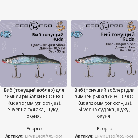
Виб (тонущий воблер) для
Виб (тонущий воблер) для
зимней рыбалки ECOPRO
зимней рыбалки ECOPRO
Kuda 105мм 35г 001-Just
Kuda 120мм 50г 001-Just
Silver на судака, щуку,
Silver на судака, щуку,
окуня.
окуня.
Ecopro
Ecopro
Артикул:
EPVKD105/35S-001
Артикул:
EPVKD120/50S-001