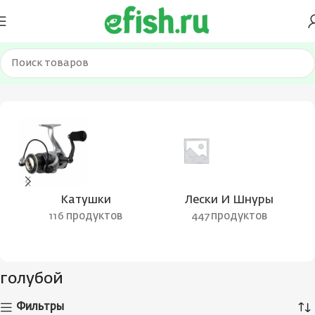
Главная
Товар Цвет шнура (лески)
голубой
Катушки
Лески И Шнуры
116 продуктов
447 продуктов
голубой
Фильтры