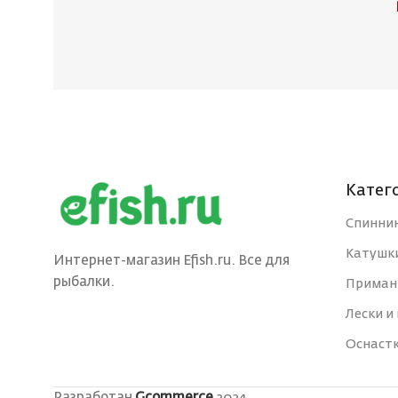
Катег
Спинни
Катушк
Интернет-магазин Efish.ru. Все для
рыбалки.
Приман
Лески и
Оснаст
Разработан
Gcommerce
2024.