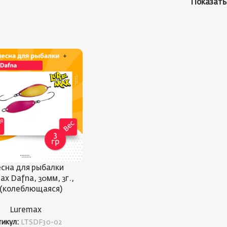
Показат
сна для рыбалки
ax Dafna, 30мм, 3г.,
 (колеблющаяся)
Luremax
тикул:
LTSDF30-02