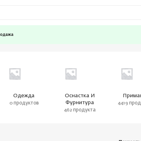
родажа
Одежда
Оснастка И
Прима
Фурнитура
0 продуктов
4419 про
462 продукта