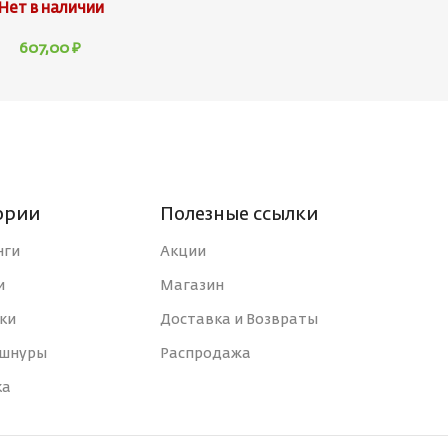
Нет в наличии
607,00
₽
ории
Полезные ссылки
нги
Акции
и
Магазин
ки
Доставка и Возвраты
 шнуры
Распродажа
ка