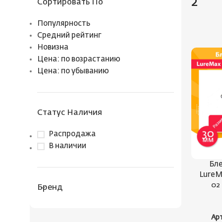
2
Сортировать По
Популярность
Средний рейтинг
Новизна
Цена: по возрастанию
Цена: по убыванию
Статус Наличия
Распродажа
В наличии
Бле
LureM
02
Бренд
Ар