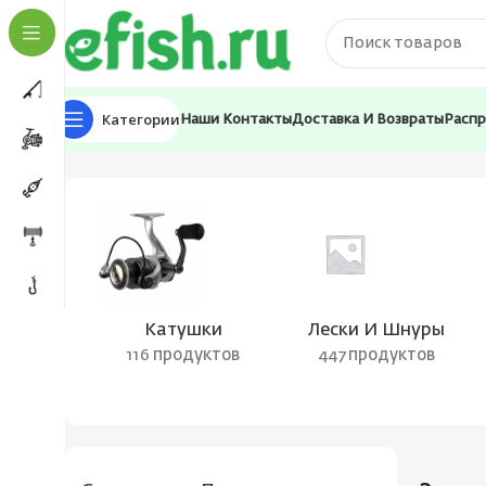
Категории
Наши Контакты
Доставка И Возвраты
Расп
Главная
Товар Цвет блесны
2
Катушки
Лески И Шнуры
116 продуктов
447 продуктов