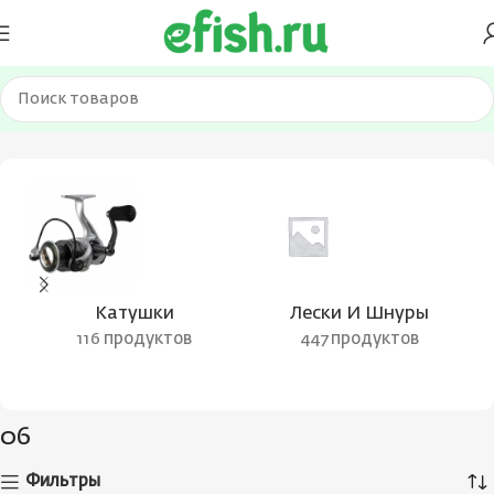
Главная
Товар Цвет блесны
06
Катушки
Лески И Шнуры
116 продуктов
447 продуктов
06
Фильтры