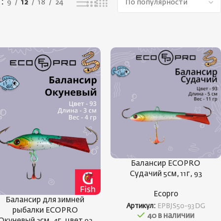
ь
9
12
18
24
Балансир ECOPRO
Судачий 5см, 11г, 93
Ecopro
Балансир для зимней
Артикул:
EPBJS50-93DG
рыбалки ECOPRO
40 в наличии
Окуневый 3см, 4г, цвет 93