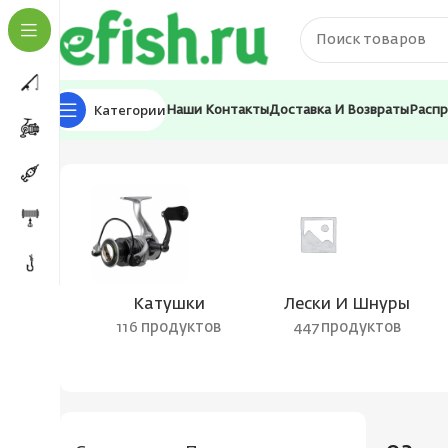
Категории
Наши Контакты
Доставка И Возвраты
Расп
Главная
Товар Цвет балансира
93
Катушки
Лески И Шнуры
116 продуктов
447 продуктов