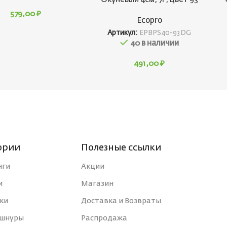
579,00
₽
Ecopro
Артикул:
EPBPS40-93DG
40 в наличии
491,00
₽
ории
Полезные ссылки
нги
Акции
и
Магазин
ки
Доставка и Возвраты
 шнуры
Распродажа