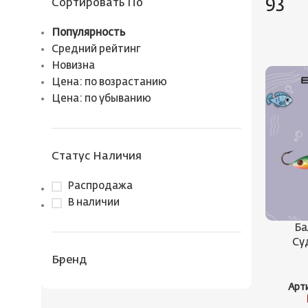
93
Сортировать По
Популярность
Средний рейтинг
Новизна
Цена: по возрастанию
Цена: по убыванию
Статус Наличия
Распродажа
В наличии
Ба
Суд
Бренд
Арт