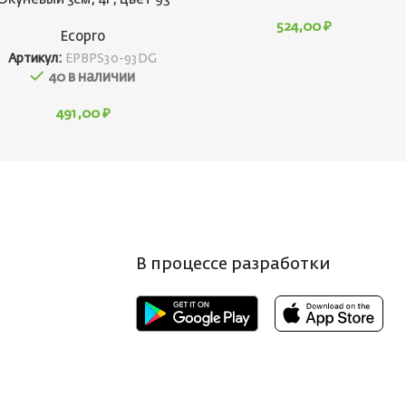
524,00
₽
Ecopro
Артикул:
EPBPS30-93DG
40 в наличии
491,00
₽
В процессе разработки