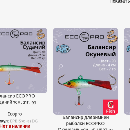
Показат
лансир ECOPRO
ачий 7см, 21г, 93
Ecopro
Балансир для зимней
икул:
EPBJS70-93DG
рыбалки ECOPRO
Нет в наличии
Окуневый 4см, 7г, цвет 93