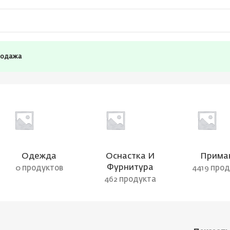
родажа
Одежда
Оснастка И
Прима
Фурнитура
0 продуктов
4419 про
462 продукта