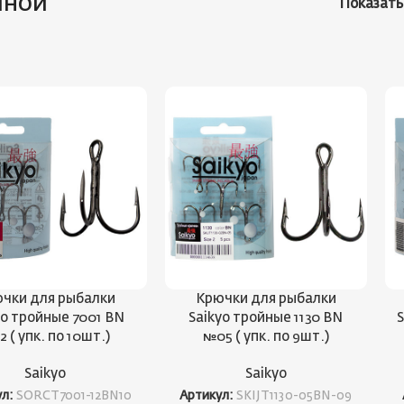
йной
Показат
чки для рыбалки
Крючки для рыбалки
yo тройные 7001 BN
Saikyo тройные 1130 BN
S
2 ( упк. по 10шт.)
№05 ( упк. по 9шт.)
Saikyo
Saikyo
ул:
SORCT7001-12BN10
Артикул:
SKIJT1130-05BN-09