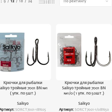
ь
9
12
18
24
Крючки для рыбалки
Крючки для рыбалки
aikyo тройные 7001 BN №1
Saikyo тройные 7001 BN
( упк. по 5шт.)
№1/0 ( 1 упк. по 50шт.)
Saikyo
Saikyo
Артикул:
SORCT7001-1BN05
Артикул:
SORCT7001-1/0BN50