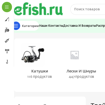
Категории
Наши Контакты
Доставка И Возвраты
Расп
Главная
Товар Вид крючка
Тройной
Страница 3
Катушки
Лески И Шнуры
116 продуктов
447 продуктов