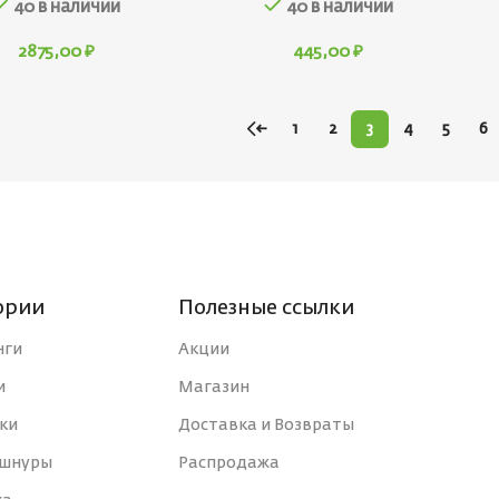
40 в наличии
40 в наличии
2875,00
₽
445,00
₽
←
1
2
3
4
5
6
ории
Полезные ссылки
нги
Акции
и
Магазин
ки
Доставка и Возвраты
 шнуры
Распродажа