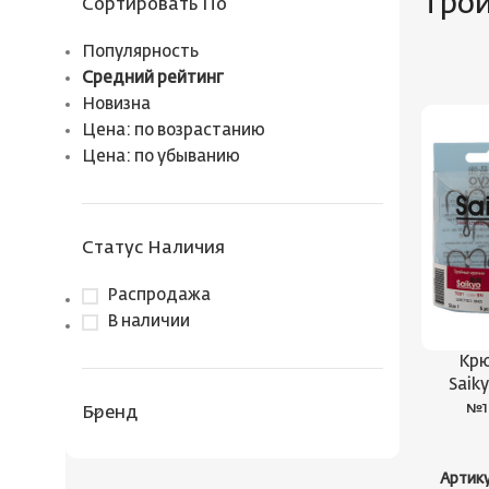
Тро
Сортировать По
Популярность
Средний рейтинг
Новизна
Цена: по возрастанию
Цена: по убыванию
Статус Наличия
Распродажа
В наличии
Крю
Saik
№1
Бренд
Артик