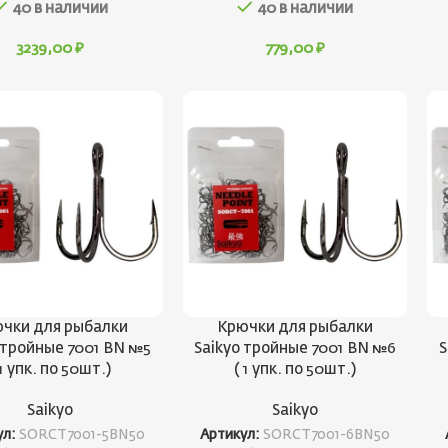
40 в наличии
40 в наличии
3239,00
₽
779,00
₽
чки для рыбалки
Крючки для рыбалки
 тройные 7001 BN №5
Saikyo тройные 7001 BN №6
S
 1 упк. по 50шт.)
( 1 упк. по 50шт.)
Saikyo
Saikyo
ул:
SORCT7001-5BN50
Артикул:
SORCT7001-6BN50