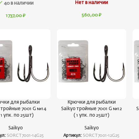
Нет в наличии
40 в наличии
560,00
₽
1737,00
₽
чки для рыбалки
Крючки для рыбалки
 тройные 7001 G №14
Saikyo тройные 7001 G №12
S
 1 упк. по 25шт)
( 1 упк. по 25шт)
Saikyo
Saikyo
ул:
SORCT7001-14G25
Артикул:
SORCT7001-12G25