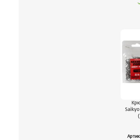
Крю
Saikyo
(
Артик