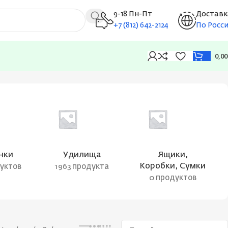
9-18 Пн-Пт
Доставк
+7 (812) 642-2124
По Росс
0,0
Отображение 25–36 из 1870
нки
Удилища
Ящики,
Коробки, Сумки
дуктов
1963 продукта
0 продуктов