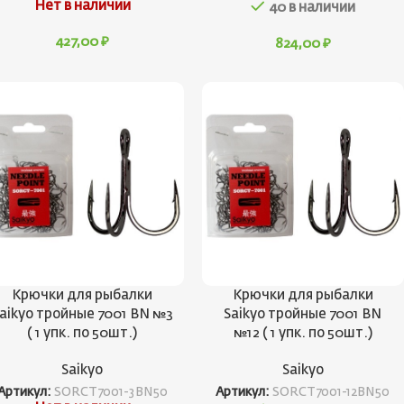
Нет в наличии
40 в наличии
427,00
₽
824,00
₽
Крючки для рыбалки
Крючки для рыбалки
aikyo тройные 7001 BN №3
Saikyo тройные 7001 BN
( 1 упк. по 50шт.)
№12 ( 1 упк. по 50шт.)
Saikyo
Saikyo
Артикул:
SORCT7001-3BN50
Артикул:
SORCT7001-12BN50