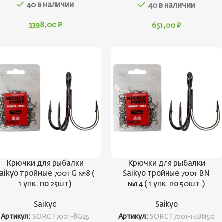
40 в наличии
40 в наличии
3398,00
₽
651,00
₽
Крючки для рыбалки
Крючки для рыбалки
aikyo тройные 7001 G №8 (
Saikyo тройные 7001 BN
1 упк. по 25шт)
№14 ( 1 упк. по 50шт.)
Saikyo
Saikyo
Артикул:
SORCT7001-8G25
Артикул:
SORCT7001-14BN50