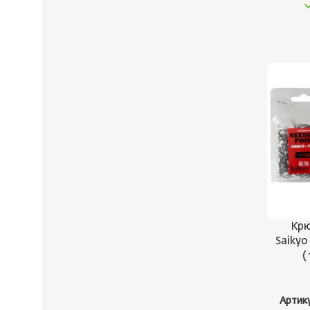
Крю
Saikyo
(
Артик