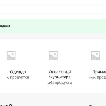
родажа
Одежда
Оснастка И
Прима
Фурнитура
0 продуктов
4419 про
462 продукта