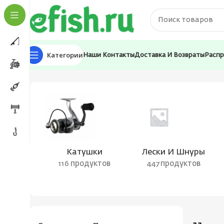
Категории
Наши Контакты
Доставка И Возвраты
Расп
Главная
Товар Вес приманки
11
Страница 13
Катушки
Лески И Шнуры
116 продуктов
447 продуктов