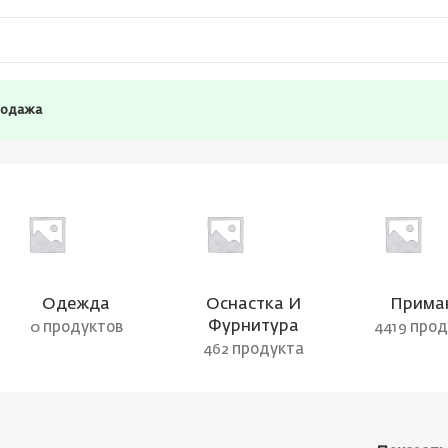
родажа
Одежда
Оснастка И
Прима
Фурнитура
0 продуктов
4419 про
462 продукта