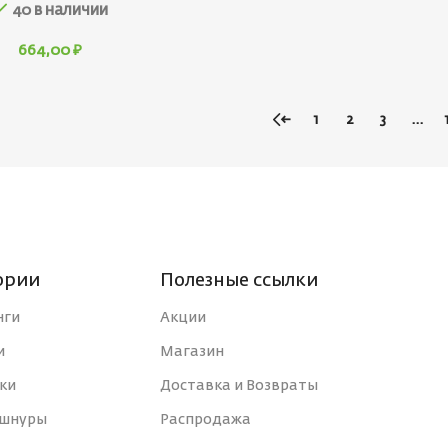
40 в наличии
664,00
₽
←
1
2
3
…
ории
Полезные ссылки
нги
Акции
и
Магазин
ки
Доставка и Возвраты
 шнуры
Распродажа