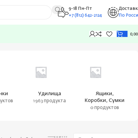
9-18 Пн-Пт
Доставк
+7 (812) 642-2124
По Росс
0,0
Отображение 145–145 из 145
нки
Удилища
Ящики,
Коробки, Сумки
дуктов
1963 продукта
0 продуктов