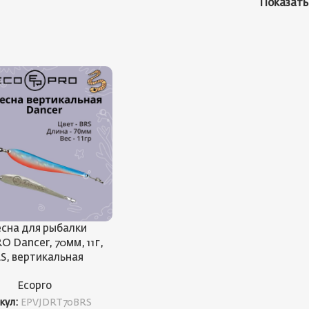
Показат
сна для рыбалки
 Dancer, 70мм, 11г,
S, вертикальная
Ecopro
кул:
EPVJDRT70BRS