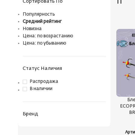
11
Сортировать По
Популярность
Средний рейтинг
Новизна
Цена: по возрастанию
Цена: по убыванию
Статус Наличия
Распродажа
В наличии
Бле
ECOPRO
BR
Бренд
Арти