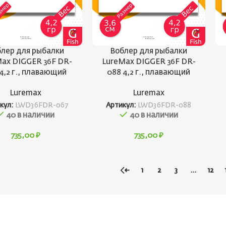
лер для рыбалки
Воблер для рыбалки
ax DIGGER 36F DR-
LureMax DIGGER 36F DR-
4,2 г., плавающий
088 4,2 г., плавающий
Luremax
Luremax
кул:
LWD36FDR-067
Артикул:
LWD36FDR-088
40 в наличии
40 в наличии
735,00
₽
735,00
₽
←
1
2
3
…
12