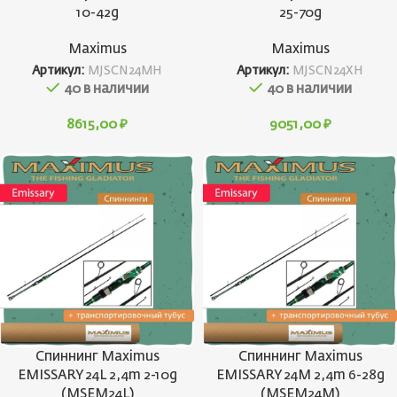
10-42g
25-70g
Maximus
Maximus
Артикул:
MJSCN24MH
Артикул:
MJSCN24XH
40 в наличии
40 в наличии
8615,00
₽
9051,00
₽
Спиннинг Maximus
Спиннинг Maximus
EMISSARY 24L 2,4m 2-10g
EMISSARY 24M 2,4m 6-28g
(MSEM24L)
(MSEM24M)