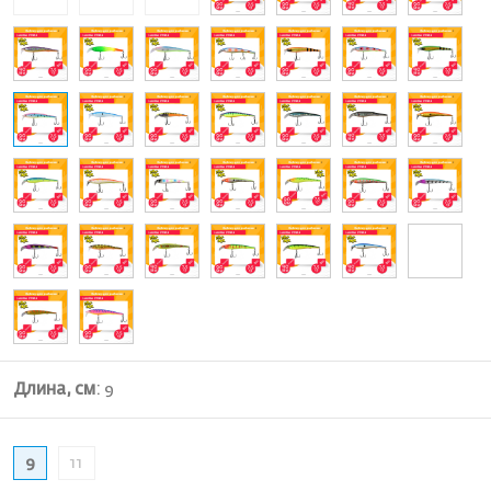
Длина, см
:
9
9
11