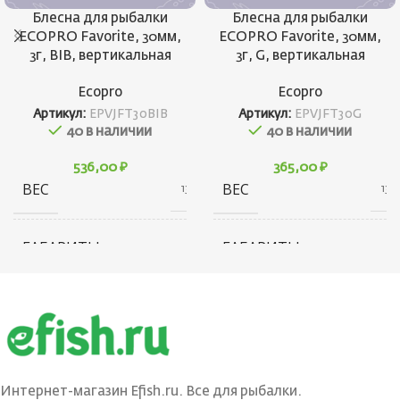
Блесна для рыбалки
Блесна для рыбалки
ECOPRO Favorite, 30мм,
ECOPRO Favorite, 30мм,
3г, BIB, вертикальная
3г, G, вертикальная
Ecopro
Ecopro
Артикул:
EPVJFT30BIB
Артикул:
EPVJFT30G
40 в наличии
40 в наличии
536,00
₽
365,00
₽
ВЕС
ВЕС
13 г
13 г
ГАБАРИТЫ
ГАБАРИТЫ
20 × 20 × 40 см
20 × 20 × 40 см
БРЕНД
БРЕНД
Ecopro
Ecopro
ВЕС ПРИМАНКИ
ВЕС ПРИМАНКИ
3
3
Интернет-магазин Efish.ru. Все для рыбалки.