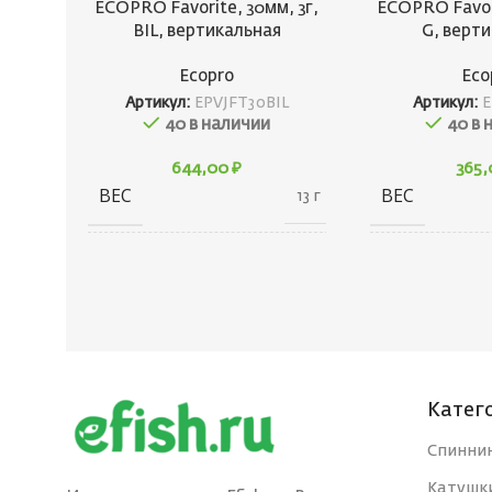
ECOPRO Favorite, 30мм, 3г,
ECOPRO Favori
BIL, вертикальная
G, верт
Ecopro
Eco
Артикул:
EPVJFT30BIL
Артикул:
E
40 в наличии
40 в 
644,00
₽
365
ВЕС
ВЕС
13 г
20 × 20 × 40
ГАБАРИТЫ
ГАБАРИТЫ
см
БРЕНД
БРЕНД
Ecopro
Катег
ВЕС ПРИМАНКИ
ВЕС ПРИМА
3
Спинни
Катушк