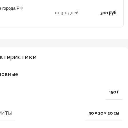
е города РФ
от 3-х дней
300 руб.
ктеристики
новные
150 г
РИТЫ
30 × 20 × 20 см