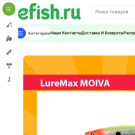
Категории
Наши Контакты
Доставка И Возвраты
Расп
Главная
Приманки
Воблеры
Воблер для рыбалки