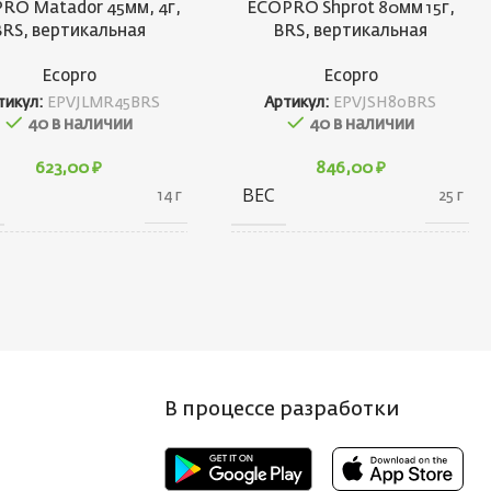
RO Matador 45мм, 4г,
ECOPRO Shprot 80мм 15г,
BRS, вертикальная
BRS, вертикальная
Ecopro
Ecopro
тикул:
EPVJLMR45BRS
Артикул:
EPVJSH80BRS
40 в наличии
40 в наличии
623,00
₽
846,00
₽
ВЕС
14 г
25 г
20 × 20 × 55
20 × 20 × 90
АРИТЫ
ГАБАРИТЫ
см
см
НД
БРЕНД
Ecopro
Ecopro
В процессе разработки
 ПРИМАНКИ
ВЕС ПРИМАНКИ
4
15