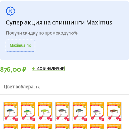
Супер акция на спиннинги Maximus
Получи скидку по промокоду 10%
Maximus_10
40 в наличии
876,00
₽
Цвет воблера
:
15