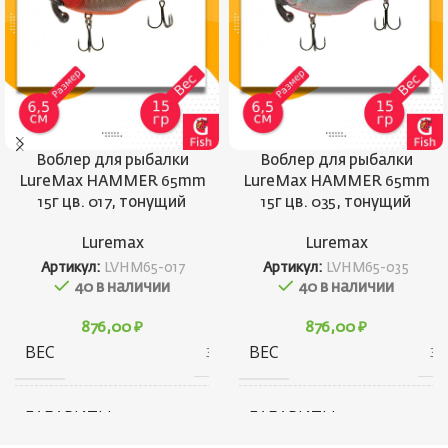
Воблер для рыбалки
Воблер для рыбалки
LureMax HAMMER 65mm
LureMax HAMMER 65mm
15г цв. 017, тонущий
15г цв. 035, тонущий
Luremax
Luremax
Артикул:
LVHM65-017
Артикул:
LVHM65-035
40 в наличии
40 в наличии
876,00
₽
876,00
₽
ВЕС
ВЕС
30 г
30 
ГАБАРИТЫ
ГАБАРИТЫ
20 × 75 × 20 см
20 × 75 × 20 с