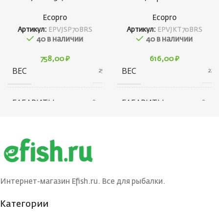
Ecopro
Ecopro
Артикул:
EPVJSP70BRS
Артикул:
EPVJKT70BRS
40 в наличии
40 в наличии
758,00
₽
616,00
₽
ВЕС
ВЕС
25 г
22 г
ГАБАРИТЫ
ГАБАРИТЫ
20 × 20 × 80 см
20 × 20 × 80 см
БРЕНД
БРЕНД
Ecopro
Ecopro
ВЕС ПРИМАНКИ
ВЕС ПРИМАНКИ
15
12
Интернет-магазин Efish.ru. Все для рыбалки.
ЦВЕТ БЛЕСНЫ
ЦВЕТ БЛЕСНЫ
BRS
BRS
Категории