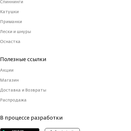
Спиннинги
ДЛИНА, СМ
ДЛИНА, СМ
7
7
Катушки
Приманки
ТИП
ТИП
Блесна
Блесна
Лески и шнуры
Оснастка
УПАКОВКА
УПАКОВКА
Блистер
Блистер
Полезные ссылки
СТРАНА-
СТРАНА-
Россия
Россия
ИЗГОТОВИТЕЛЬ
ИЗГОТОВИТЕЛЬ
Акции
Магазин
ВИД КРЮЧКА
ВИД КРЮЧКА
Тройной
Тройной
Доставка и Возвраты
Распродажа
РАЗМЕР КРЮЧКА, N
РАЗМЕР КРЮЧКА, N
10
10
В процессе разработки
РАЗМЕР, ММ
РАЗМЕР, ММ
70
70