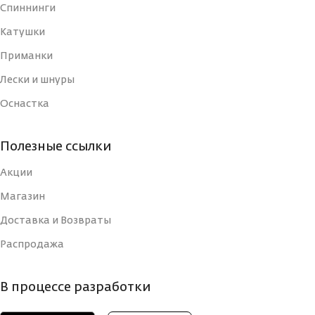
Спиннинги
ДЛИНА, СМ
ДЛИНА, СМ
7
3
Катушки
Приманки
ТИП
ТИП
Блесна
Блесна
Лески и шнуры
Оснастка
УПАКОВКА
УПАКОВКА
Блистер
Блистер
Полезные ссылки
СТРАНА-
СТРАНА-
Россия
Россия
ИЗГОТОВИТЕЛЬ
ИЗГОТОВИТЕЛЬ
Акции
Магазин
ВИД КРЮЧКА
ВИД КРЮЧКА
Тройной
Тройной
Доставка и Возвраты
Распродажа
РАЗМЕР КРЮЧКА, N
РАЗМЕР КРЮЧКА, N
10
14
В процессе разработки
РАЗМЕР, ММ
РАЗМЕР, ММ
70
30