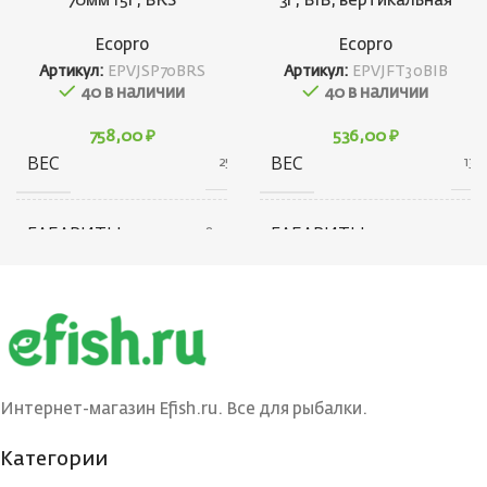
70мм 15г, BRS
3г, BIB, вертикальная
Ecopro
Ecopro
Артикул:
EPVJSP70BRS
Артикул:
EPVJFT30BIB
40 в наличии
40 в наличии
758,00
₽
536,00
₽
ВЕС
ВЕС
25 г
13 г
ГАБАРИТЫ
ГАБАРИТЫ
20 × 20 × 80 см
20 × 20 × 40 см
БРЕНД
БРЕНД
Ecopro
Ecopro
ВЕС ПРИМАНКИ
ВЕС ПРИМАНКИ
15
3
Интернет-магазин Efish.ru. Все для рыбалки.
ЦВЕТ БЛЕСНЫ
ЦВЕТ БЛЕСНЫ
BRS
BIB
Категории