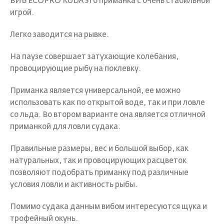
ВИБ ECOPRO KUDA это приманка с очень стабильной
игрой.
Легко заводится на рывке.
На паузе совершает затухающие колебания,
провоцирующие рыбу на поклевку.
Приманка является универсальной, ее можно
использовать как по открытой воде, так и при ловле
со льда. Во втором варианте она является отличной
приманкой для ловли судака.
Правильные размеры, вес и большой выбор, как
натуральных, так и провоцирующих расцветок
позволяют подобрать приманку под различные
условия ловли и активность рыбы.
Помимо судака данным вибом интересуются щука и
трофейный окунь.