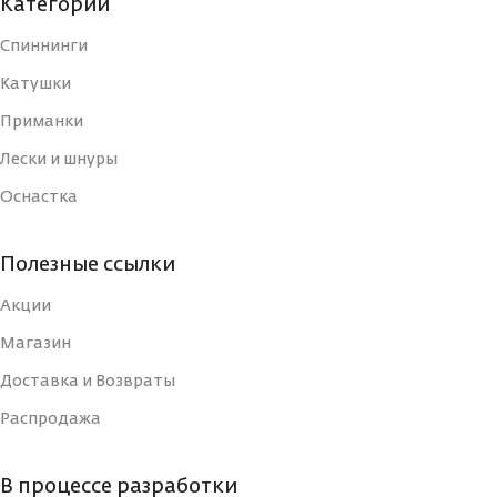
Категории
БЛЕСНЫ
Тройник
Спиннинги
ДЛИНА, СМ
3
ДЛИНА, СМ
Катушки
7
Приманки
ТИП
Блесна
ТИП
Лески и шнуры
Блесна
Оснастка
УПАКОВКА
Блистер
УПАКОВКА
Блистер
Полезные ссылки
СТРАНА-
Россия
СТРАНА-
ИЗГОТОВИТЕЛЬ
Акции
Россия
ИЗГОТОВИТЕЛЬ
Магазин
ВИД КРЮЧКА
Тройной
Доставка и Возвраты
ВИД КРЮЧКА
Тройной
Распродажа
РАЗМЕР КРЮЧКА, N
14
РАЗМЕР КРЮЧКА, N
10
В процессе разработки