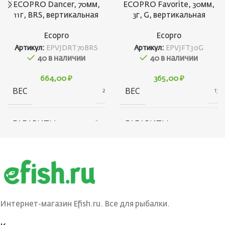
ECOPRO Dancer, 70мм,
ECOPRO Favorite, 30мм,
11г, BRS, вертикальная
3г, G, вертикальная
Ecopro
Ecopro
Артикул:
EPVJDRT70BRS
Артикул:
EPVJFT30G
40 в наличии
40 в наличии
664,00
₽
365,00
₽
ВЕС
ВЕС
21 г
13 г
ГАБАРИТЫ
ГАБАРИТЫ
20 × 20 × 80 см
20 × 20 × 40 см
БРЕНД
БРЕНД
Ecopro
Ecopro
ВЕС ПРИМАНКИ
ВЕС ПРИМАНКИ
11
3
Интернет-магазин Efish.ru. Все для рыбалки.
ЦВЕТ
ЦВЕТ БЛЕСНЫ
G
BRS,