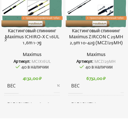
Кастинговый спиннинг
Кастинговый спиннинг
Maximus ICHIRO-X C 16UL
Maximus ZIRCON C 29MH
1,6m 1-7g
2,9m 10-42g (MCZI29MH)
Maximus
Maximus
Артикул:
MСIX16UL
Артикул:
MCZI29MH
40 в наличии
40 в наличии
4132,00
₽
6732,00
₽
ВЕС
ВЕС
1000 г
22
ГАБАРИТЫ
ГАБАРИТЫ
80 × 80 × 1450 см
40 × 70 × 1520
БРЕНД
БРЕНД
Maximus
Maxim