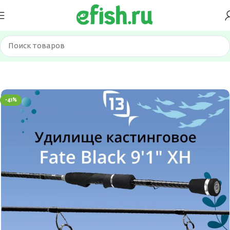
Главная
Удилища
Кастинги
-41%