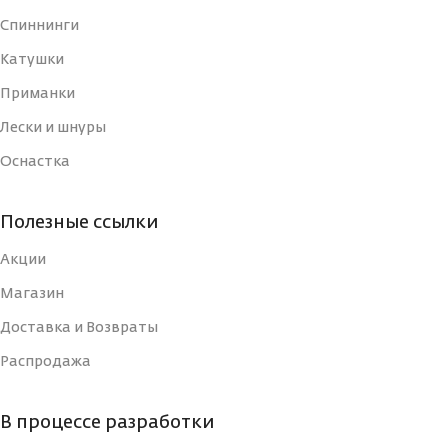
Спиннинги
РАБОЧАЯ ДЛИНА (СМ)
РАБОЧАЯ ДЛИНА
Катушки
216
2
(СМ)
Приманки
ВЕС УДИЛИЩА
Лески и шнуры
136
ТИП
Спинни
Оснастка
КОЛИЧЕСТВО СЕКЦИЙ
2
ВЕС УДИЛИЩА
Полезные ссылки
СТРОЙ
Быстрый (Fast)
Акции
КОЛИЧЕСТВО СЕКЦИЙ
Магазин
КОЛИЧЕСТВО КОЛЕЦ
9
Доставка и Возвраты
Средне-быстр
СТРОЙ
(Regular fa
Распродажа
ДЛИНА В СЛОЖЕННОМ
112
ВИДЕ, СМ
КОЛИЧЕСТВО КОЛЕЦ
В процессе разработки