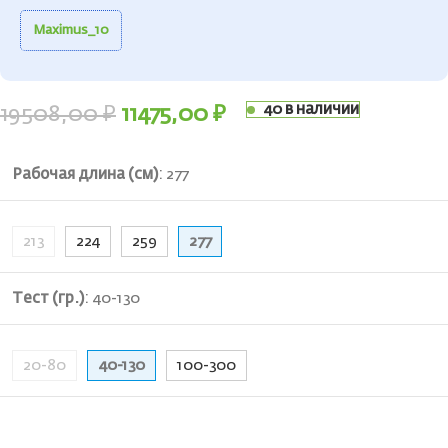
Maximus_10
40 в наличии
19508,00
₽
11475,00
₽
Рабочая длина (см)
:
277
213
224
259
277
Тест (гр.)
:
40-130
20-80
40-130
100-300