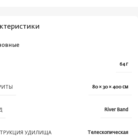
ктеристики
новные
64 г
РИТЫ
80 × 30 × 400 см
Д
River Band
ТРУКЦИЯ УДИЛИЩА
Телескопическая