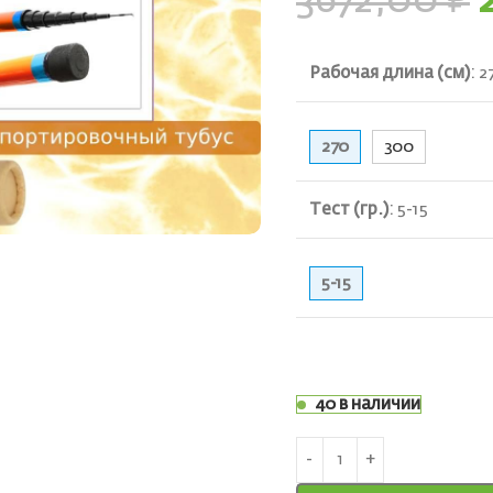
3672,00
₽
Рабочая длина (см)
:
2
270
300
ть
Тест (гр.)
:
5-15
5-15
40 в наличии