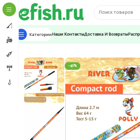
Категории
Наши Контакты
Доставка И Возвраты
Расп
Главная
Удилища
Поплавочное
Удилище (детско
-41%