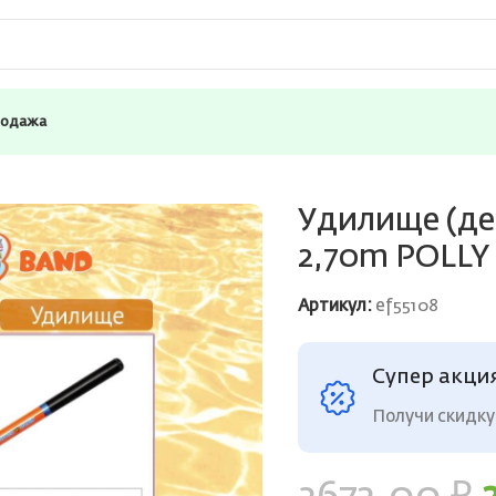
родажа
е) River Band Compact rod 2,70m POLLY
Удилище (дет
2,70m POLLY
Артикул:
ef55108
Супер акци
Получи скидку