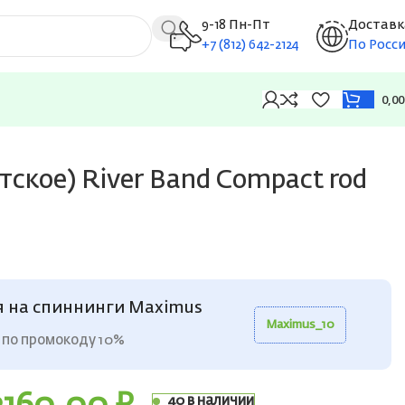
9-18 Пн-Пт
Доставк
+7 (812) 642-2124
По Росс
0,0
ское) River Band Compact rod
я на спиннинги Maximus
Maximus_10
 по промокоду 10%
40 в наличии