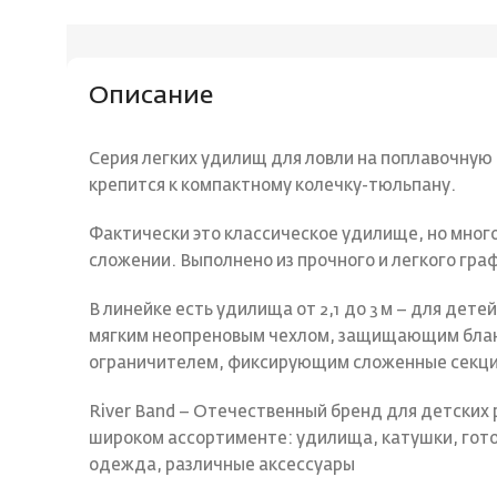
Описание
Серия легких удилищ для ловли на поплавочную 
крепится к компактному колечку-тюльпану.
Фактически это классическое удилище, но мног
сложении. Выполнено из прочного и легкого гра
В линейке есть удилища от 2,1 до 3 м – для дет
мягким неопреновым чехлом, защищающим бланк
ограничителем, фиксирующим сложенные секци
River Band – Отечественный бренд для детских
широком ассортименте: удилища, катушки, гото
одежда, различные аксессуары