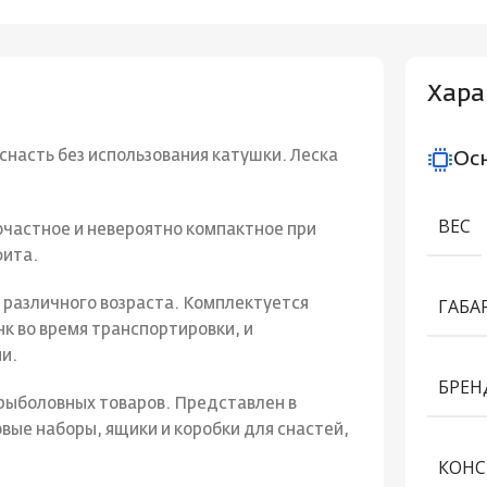
Хара
снасть без использования катушки. Леска
Ос
ВЕС
очастное и невероятно компактное при
фита.
ГАБА
ей различного возраста. Комплектуется
 во время транспортировки, и
и.
БРЕН
 рыболовных товаров. Представлен в
вые наборы, ящики и коробки для снастей,
КОНС